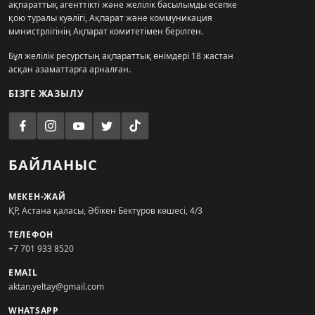
ақпараттық агенттікті және желілік басылымды есепке
қою туралы куәлігі, Ақпарат және коммуникация
министрлігінің Ақпарат комитетімен берілген.
Бұл желілік ресурстың ақпараттық өнімдері 18 жастан
асқан азаматтарға арналған.
БІЗГЕ ЖАЗЫЛУ
БАЙЛАНЫС
МЕКЕН-ЖАЙ
ҚР, Астана қаласы, Әбікен Бектұров көшесі, 4/3
ТЕЛЕФОН
+7 701 933 8520
EMAIL
aktan.yeltay@gmail.com
WHATSAPP