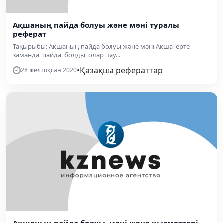
Ақшаның пайда болуы және мәні туралы
реферат
Тақырыбы: Ақшаның пайда болуы және мәні Ақша ерте
заманда пайда болды, олар тау...
•
Қазақша рефераттар
28 желтоқсан 2020
Ақшаның пайда болуы, мәні және қызметтері.