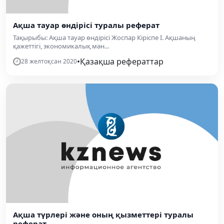
Ақша тауар өндірісі туралы реферат
Тақырыбы: Ақша тауар өндірісі Жоспар Кіріспе І. Ақшаның
қажеттігі, экономикалық мән...
•
Қазақша рефераттар
28 желтоқсан 2020
Ақша түрлері және оның қызметтері туралы
реферат