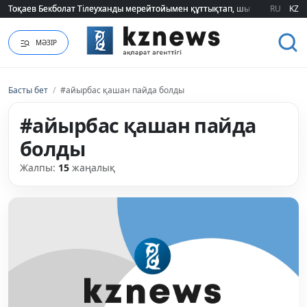
Тоқаев Бекболат Тілеуханды мерейтойымен құттықтап, шығармашылық т
Тоқаев Бекболат Тілеуханды мерейтойымен құттықтап, шығармашылық т
RU
KZ
МӘЗІР
Басты бет
/
#айырбас қашан пайда болды
#айырбас қашан пайда
болды
Жалпы:
15
жаңалық