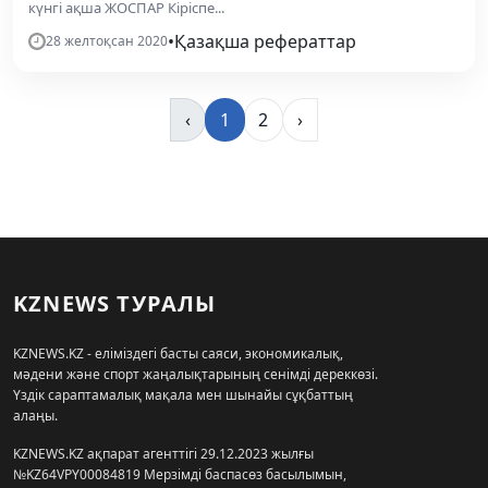
күнгі ақша ЖОСПАР Кіріспе...
•
Қазақша рефераттар
28 желтоқсан 2020
‹
1
2
›
KZNEWS ТУРАЛЫ
KZNEWS.KZ - еліміздегі басты саяси, экономикалық,
мәдени және спорт жаңалықтарының сенімді дереккөзі.
Үздік сараптамалық мақала мен шынайы сұқбаттың
алаңы.
KZNEWS.KZ ақпарат агенттігі 29.12.2023 жылғы
№KZ64VPY00084819 Мерзімді баспасөз басылымын,