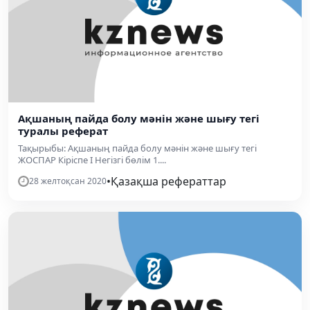
Ақшаның пайда болу мәнін және шығу тегі
туралы реферат
Тақырыбы: Ақшаның пайда болу мәнін және шығу тегі
ЖОСПАР Кіріспе І Негізгі бөлім 1....
•
Қазақша рефераттар
28 желтоқсан 2020