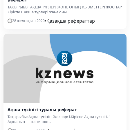
ТАҚЫРЫБЫ: АҚША ТҮРЛЕРІ ЖӘНЕ ОНЫҢ ҚЫЗМЕТТЕРІ ЖОСПАР
Кіріспе І. Ақша түрлері және оны...
•
Қазақша рефераттар
28 желтоқсан 2020
Ақша түсінігі туралы реферат
Тақырыбы: Ақша түсінігі Жоспар: І.Кіріспе Ақша түсінігі. 1
Ақшаның және эко...