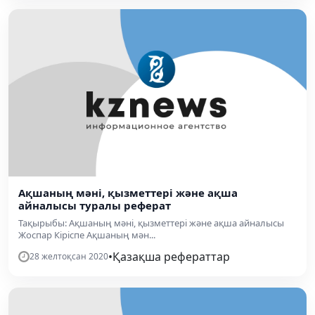
Ақшаның мәнi, қызметтерi және ақша
айналысы туралы реферат
Тақырыбы: Ақшаның мәнi, қызметтерi және ақша айналысы
Жоспар Кiрiспе Ақшаның мән...
•
Қазақша рефераттар
28 желтоқсан 2020