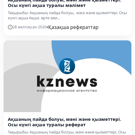
Осы күнгі ақша туралы мәлімет
Тақырыбы: Ақшаның пайда болуы, мәні және қызметтері. Осы
күнгі ақша Ақша ерте зам...
•
Қазақша рефераттар
28 желтоқсан 2020
Ақшаның пайда болуы, мәні және қызметтері.
Осы күнгі ақша туралы реферат
Тақырыбы: Ақшаның пайда болуы, мәні және қызметтері. Осы