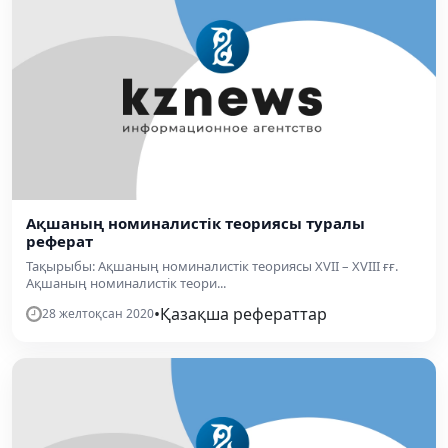
Ақшаның номиналистік теориясы туралы
реферат
Тақырыбы: Ақшаның номиналистік теориясы ХVII – ХVIII ғғ.
Ақшаның номиналистік теори...
•
Қазақша рефераттар
28 желтоқсан 2020