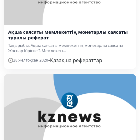
Ақша саясаты мемлекеттің монетарлы саясаты
туралы реферат
Тақырыбы: Ақша саясаты мемлекеттің монетарлы саясаты
Жоспар Кіріспе I. Мемлекетт...
•
Қазақша рефераттар
28 желтоқсан 2020