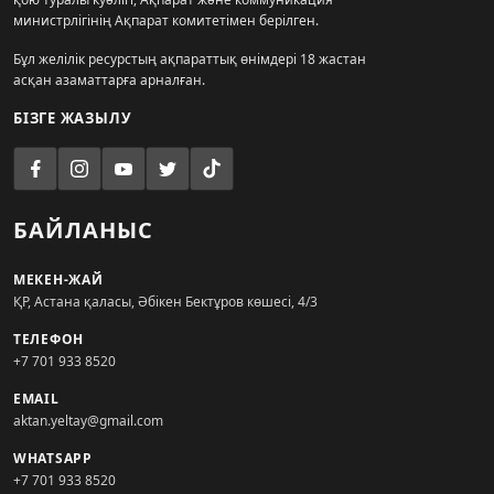
министрлігінің Ақпарат комитетімен берілген.
Бұл желілік ресурстың ақпараттық өнімдері 18 жастан
асқан азаматтарға арналған.
БІЗГЕ ЖАЗЫЛУ
БАЙЛАНЫС
МЕКЕН-ЖАЙ
ҚР, Астана қаласы, Әбікен Бектұров көшесі, 4/3
ТЕЛЕФОН
+7 701 933 8520
EMAIL
aktan.yeltay@gmail.com
WHATSAPP
+7 701 933 8520