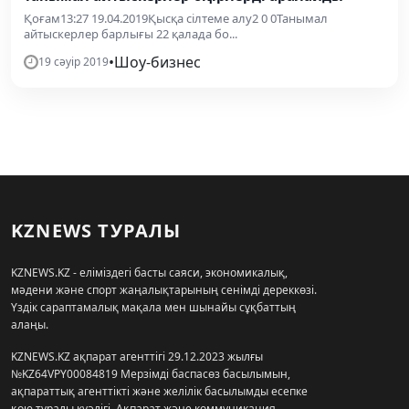
Қоғам13:27 19.04.2019Қысқа сілтеме алу2 0 0Танымал
айтыскерлер барлығы 22 қалада бо...
•
Шоу-бизнес
19 сәуір 2019
KZNEWS ТУРАЛЫ
KZNEWS.KZ - еліміздегі басты саяси, экономикалық,
мәдени және спорт жаңалықтарының сенімді дереккөзі.
Үздік сараптамалық мақала мен шынайы сұқбаттың
алаңы.
KZNEWS.KZ ақпарат агенттігі 29.12.2023 жылғы
№KZ64VPY00084819 Мерзімді баспасөз басылымын,
ақпараттық агенттікті және желілік басылымды есепке
қою туралы куәлігі, Ақпарат және коммуникация