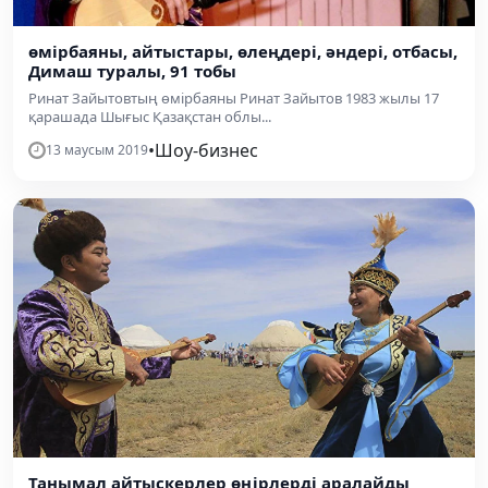
өмірбаяны, айтыстары, өлеңдері, әндері, отбасы,
Димаш туралы, 91 тобы
Ринат Зайытовтың өмірбаяны Ринат Зайытов 1983 жылы 17
қарашада Шығыс Қазақстан облы...
•
Шоу-бизнес
13 маусым 2019
Танымал айтыскерлер өңірлерді аралайды