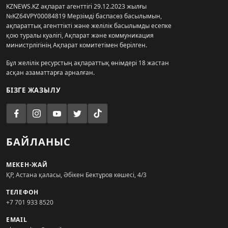
KZNEWS.KZ ақпарат агенттігі 29.12.2023 жылғы
№KZ64VPY00084819 Мерзімді баспасөз басылымын,
ақпараттық агенттікті және желілік басылымды есепке
қою туралы куәлігі, Ақпарат және коммуникация
министрлігінің Ақпарат комитетімен берілген.
Бұл желілік ресурстың ақпараттық өнімдері 18 жастан
асқан азаматтарға арналған.
БІЗГЕ ЖАЗЫЛУ
БАЙЛАНЫС
МЕКЕН-ЖАЙ
ҚР, Астана қаласы, Әбікен Бектұров көшесі, 4/3
ТЕЛЕФОН
+7 701 933 8520
EMAIL