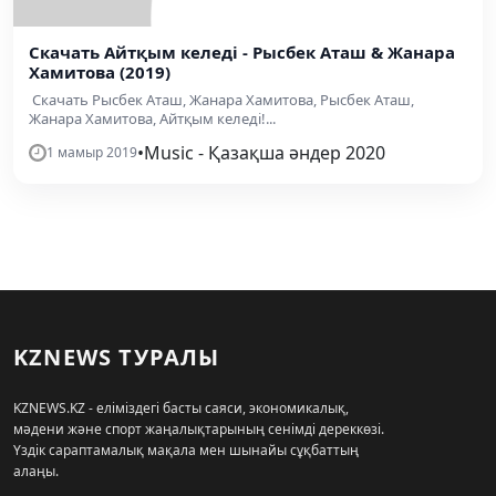
Скачать Айтқым келеді - Рысбек Аташ & Жанара
Хамитова (2019)
Скачать Рысбек Аташ, Жанара Хамитова, Рысбек Аташ,
Жанара Хамитова, Айтқым келеді!...
•
Music - Қазақша әндер 2020
1 мамыр 2019
KZNEWS ТУРАЛЫ
KZNEWS.KZ - еліміздегі басты саяси, экономикалық,
мәдени және спорт жаңалықтарының сенімді дереккөзі.
Үздік сараптамалық мақала мен шынайы сұқбаттың
алаңы.