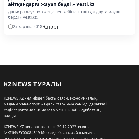
айтқандарға жауап берді » Vesti.kz
Данияр Елеусінов жеңісінен кейін сын айтқандарға жауап
берді » Vesti.kz...
•
Спорт
25 қараша 2018
KZNEWS ТУРАЛЫ
KZNEWS.KZ - еліміздегі басты саяси, экономикалық,
мәдени және спорт жаңалықтарының сенімді дереккөзі.
Үздік сараптамалық мақала мен шынайы сұқбаттың
алаңы.
KZNEWS.KZ ақпарат агенттігі 29.12.2023 жылғы
№KZ64VPY00084819 Мерзімді баспасөз басылымын,
ақпараттық агенттікті және желілік басылымды есепке