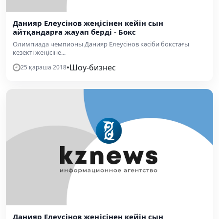
Данияр Елеусінов жеңісінен кейін сын
айтқандарға жауап берді - Бокс
Олимпиада чемпионы Данияр Елеусінов кәсіби бокстағы
кезекті жеңісіне...
•
Шоу-бизнес
25 қараша 2018
Данияр Елеусінов жеңісінен кейін сын