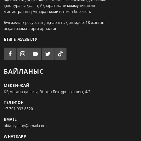
қою туралы куәлігі, Ақпарат және коммуникация
министрлігінің Ақпарат комитетімен берілген.
Бұл желілік ресурстың ақпараттық өнімдері 18 жастан
асқан азаматтарға арналған.
БІЗГЕ ЖАЗЫЛУ
БАЙЛАНЫС
МЕКЕН-ЖАЙ
ҚР, Астана қаласы, Әбікен Бектұров көшесі, 4/3
ТЕЛЕФОН
+7 701 933 8520
EMAIL
aktan.yeltay@gmail.com
WHATSAPP