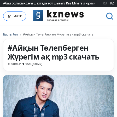
Абай облысындағы шахтада өрт шығып, Kaz Minerals жұмысшылары эва
Абай облысындағы шахтада өрт шығып, Kaz Minerals жұмысшылары эва
RU
KZ
МӘЗІР
Басты бет
/
#Айқын Төлепберген Жүрегім ақ mp3 скачать
#Айқын Төлепберген
Жүрегім ақ mp3 скачать
Жалпы:
1
жаңалық