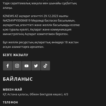
Үздік сараптамалық мақала мен шынайы сұқбаттың
алаңы.
KZNEWS.KZ ақпарат агенттігі 29.12.2023 жылғы
№KZ64VPY00084819 Мерзімді баспасөз басылымын,
ақпараттық агенттікті және желілік басылымды есепке
қою туралы куәлігі, Ақпарат және коммуникация
министрлігінің Ақпарат комитетімен берілген.
Бұл желілік ресурстың ақпараттық өнімдері 18 жастан
асқан азаматтарға арналған.
БІЗГЕ ЖАЗЫЛУ
БАЙЛАНЫС
МЕКЕН-ЖАЙ
ҚР, Астана қаласы, Әбікен Бектұров көшесі, 4/3
ТЕЛЕФОН