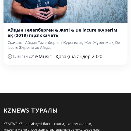
Айқын Төлепберген & Жеті & De lacure Жүрегім
ақ (2019) mp3 скачать
Скачать Айқын Төлепберген Жүрегім ақ, Жеті Жүрегім ақ, De
lacure Жүрегім ақ Айқы...
•
Music - Қазақша әндер 2020
15 ақпан 2019
KZNEWS ТУРАЛЫ
KZNEWS.KZ - еліміздегі басты саяси, экономикалық,
мәдени және спорт жаңалықтарының сенімді дереккөзі.