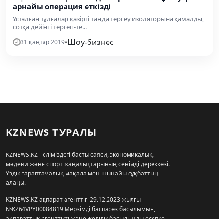
арнайы операция өткізді
Ұсталған тұлғалар қазіргі таңда тергеу изоляторына қамалды,
сотқа дейінгі тергеп-те...
•
Шоу-бизнес
31 қаңтар 2019
KZNEWS ТУРАЛЫ
KZNEWS.KZ - еліміздегі басты саяси, экономикалық,
мәдени және спорт жаңалықтарының сенімді дереккөзі.
Үздік сараптамалық мақала мен шынайы сұқбаттың
алаңы.
KZNEWS.KZ ақпарат агенттігі 29.12.2023 жылғы
№KZ64VPY00084819 Мерзімді баспасөз басылымын,
ақпараттық агенттікті және желілік басылымды есепке