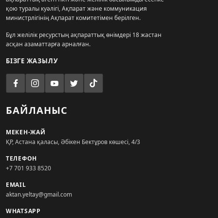
қою туралы куәлігі, Ақпарат және коммуникация
министрлігінің Ақпарат комитетімен берілген.
Бұл желілік ресурстың ақпараттық өнімдері 18 жастан
асқан азаматтарға арналған.
БІЗГЕ ЖАЗЫЛУ
БАЙЛАНЫС
МЕКЕН-ЖАЙ
ҚР, Астана қаласы, Әбікен Бектұров көшесі, 4/3
ТЕЛЕФОН
+7 701 933 8520
EMAIL
aktan.yeltay@gmail.com
WHATSAPP