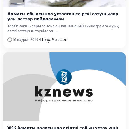
Алматы обылсында ұсталған есірткі сатушылар
улы заттар пайдаланған
Тәртіп сақшылары заңсыз айналымнан 400 килограмға жуық
есіткі заттарын тәркілеген....
•
Шоу-бизнес
16 наурыз 2019
ҰҚК Алматы қаласында есірткі тобын ұстау үшін