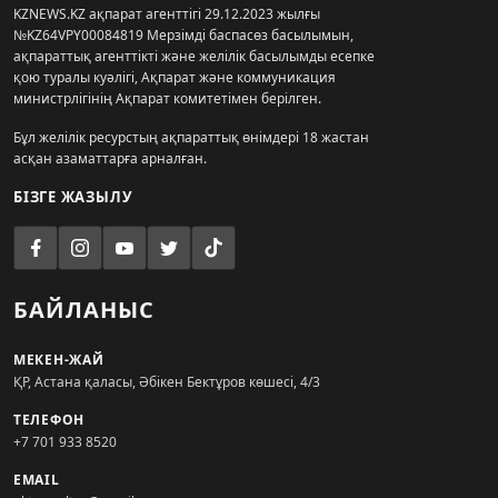
KZNEWS.KZ ақпарат агенттігі 29.12.2023 жылғы
№KZ64VPY00084819 Мерзімді баспасөз басылымын,
ақпараттық агенттікті және желілік басылымды есепке
қою туралы куәлігі, Ақпарат және коммуникация
министрлігінің Ақпарат комитетімен берілген.
Бұл желілік ресурстың ақпараттық өнімдері 18 жастан
асқан азаматтарға арналған.
БІЗГЕ ЖАЗЫЛУ
БАЙЛАНЫС
МЕКЕН-ЖАЙ
ҚР, Астана қаласы, Әбікен Бектұров көшесі, 4/3
ТЕЛЕФОН
+7 701 933 8520
EMAIL