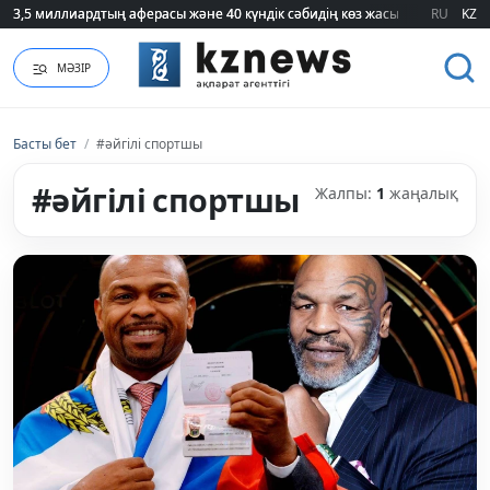
3,5 миллиардтың аферасы және 40 күндік сәбидің көз жасы: Медицинад
3,5 миллиардтың аферасы және 40 күндік сәбидің көз жасы: Медицинад
RU
KZ
МӘЗІР
Басты бет
/
#әйгілі спортшы
#әйгілі спортшы
Жалпы:
1
жаңалық