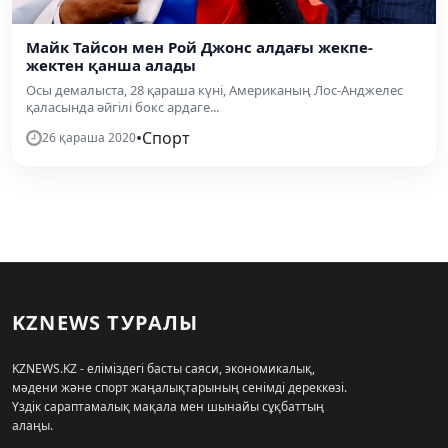
Майк Тайсон мен Рой Джонс алдағы жекпе-
жектен қанша алады
Осы демалыста, 28 қараша күні, Американың Лос-Анджелес
қаласында әйгілі бокс ардаге...
•
Спорт
26 қараша 2020
KZNEWS ТУРАЛЫ
KZNEWS.KZ - еліміздегі басты саяси, экономикалық,
мәдени және спорт жаңалықтарының сенімді дереккөзі.
Үздік сараптамалық мақала мен шынайы сұқбаттың
алаңы.