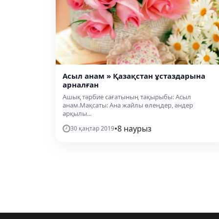
Асыл анам » Қазақстан ұстаздарына
арналған
Ашық тәрбие сағатының тақырыбы: Асыл
анам.Мақсаты: Ана жайлы өлеңдер, әндер
арқылы...
•
8 наурыз
30 қаңтар 2019