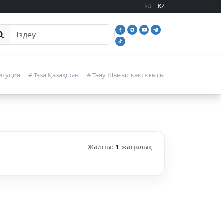
RU
KZ
йттан іздеу
итуция
# Таза Қазақстан
# Таяу Шығыс қақтығысы
Жалпы:
1
жаңалық