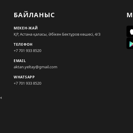
БАЙЛАНЫС
М
МЕКЕН-ЖАЙ
ҚР, Астана қаласы, Әбікен Бектұров көшесі, 4/3
ТЕЛЕФОН
+7 701 933 8520
EMAIL
aktan.yeltay@gmail.com
WHATSAPP
+7 701 933 8520
н