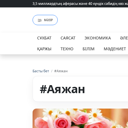
3,5 миллиардтың аферасы және 40 күндік сәбидің көз
3,5 миллиардтың аферасы және 40 күндік сәбидің көз
МӘЗІР
СҰХБАТ
САЯСАТ
ЭКОНОМИКА
ӘЛ
ҚАРЖЫ
ТЕХНО
БІЛІМ
МӘДЕНИЕТ
Басты бет
/
#Аяжан
#Аяжан