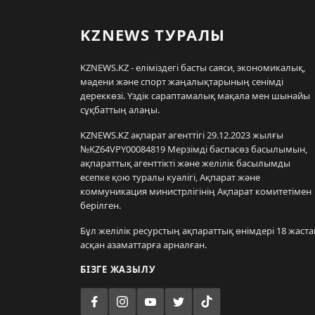
KZNEWS ТУРАЛЫ
KZNEWS.KZ - еліміздегі басты саяси, экономикалық,
мәдени және спорт жаңалықтарының сенімді
дереккөзі. Үздік сараптамалық мақала мен шынайы
сұқбаттың алаңы.
KZNEWS.KZ ақпарат агенттігі 29.12.2023 жылғы
№KZ64VPY00084819 Мерзімді баспасөз басылымын,
ақпараттық агенттікті және желілік басылымды
есепке қою туралы куәлігі, Ақпарат және
коммуникация министрлігінің Ақпарат комитетімен
берілген.
Бұл желілік ресурстың ақпараттық өнімдері 18 жаста
асқан азаматтарға арналған.
БІЗГЕ ЖАЗЫЛУ