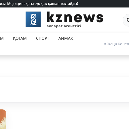
 жасы: Медицинадағы сұмдық қашан тоқтайды?
 жасы: Медицинадағы сұмдық қашан тоқтайды?
Са
ЕМ
ҚОҒАМ
СПОРТ
АЙМАҚ
# Жаңа Конст