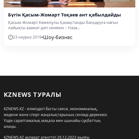
Бүгін Қасым-Жомарт Тоқаев ант қабылдайды
Қасым-Жомарт Кемелұлы Қазақстанды басқаруға нағыз
лайықты азамат деп сенемін – Наза...
•
Шоу-бизнес
23 наурыз 2019
KZNEWS ТУРАЛЫ
KZNEWS.KZ - еліміздегі басты саяси, экономикалық,
мәдени және спорт жаңалықтарының сенімді дереккөзі.
Үздік сараптамалық мақала мен шынайы сұқбаттың
алаңы.
KZNEWS.KZ ақпарат агенттігі 29.12.2023 жылғы