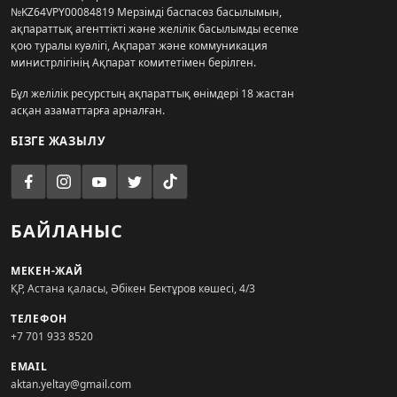
№KZ64VPY00084819 Мерзімді баспасөз басылымын,
ақпараттық агенттікті және желілік басылымды есепке
қою туралы куәлігі, Ақпарат және коммуникация
министрлігінің Ақпарат комитетімен берілген.
Бұл желілік ресурстың ақпараттық өнімдері 18 жастан
асқан азаматтарға арналған.
БІЗГЕ ЖАЗЫЛУ
БАЙЛАНЫС
МЕКЕН-ЖАЙ
ҚР, Астана қаласы, Әбікен Бектұров көшесі, 4/3
ТЕЛЕФОН
+7 701 933 8520
EMAIL
aktan.yeltay@gmail.com