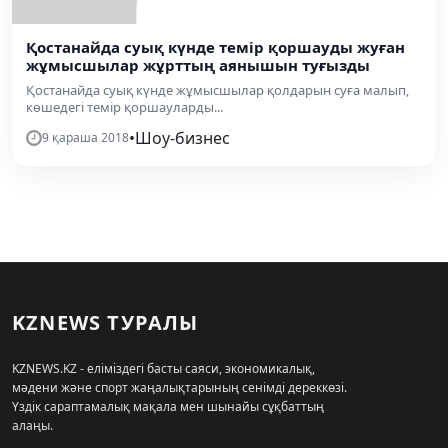
Қостанайда суық күнде темір қоршауды жуған
жұмысшылар жұрттың аянышын туғызды
Қостанайда суық күнде жұмысшылар қолдарын суға малып,
көшедегі темір қоршауларды...
•
Шоу-бизнес
9 қараша 2018
KZNEWS ТУРАЛЫ
KZNEWS.KZ - еліміздегі басты саяси, экономикалық,
мәдени және спорт жаңалықтарының сенімді дереккөзі.
Үздік сараптамалық мақала мен шынайы сұқбаттың
алаңы.