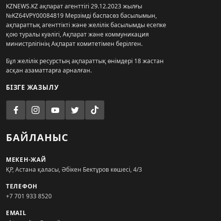
KZNEWS.KZ ақпарат агенттігі 29.12.2023 жылғы
№KZ64VPY00084819 Мерзімді баспасөз басылымын,
ақпараттық агенттікті және желілік басылымды есепке
қою туралы куәлігі, Ақпарат және коммуникация
министрлігінің Ақпарат комитетімен берілген.
Бұл желілік ресурстың ақпараттық өнімдері 18 жастан
асқан азаматтарға арналған.
БІЗГЕ ЖАЗЫЛУ
БАЙЛАНЫС
МЕКЕН-ЖАЙ
ҚР, Астана қаласы, Әбікен Бектұров көшесі, 4/3
ТЕЛЕФОН
+7 701 933 8520
EMAIL