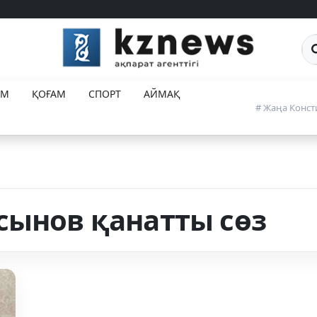
Са
ЕМ
ҚОҒАМ
СПОРТ
АЙМАҚ
# Жаңа Конст
сынов қанатты сөз