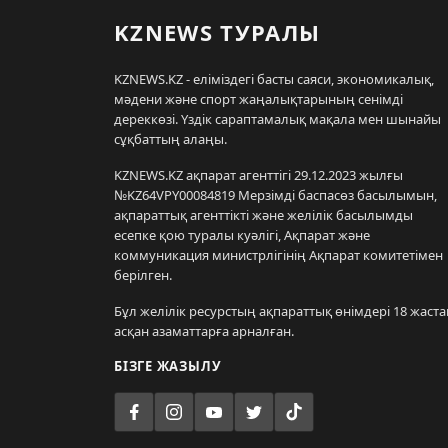
KZNEWS ТУРАЛЫ
KZNEWS.KZ - еліміздегі басты саяси, экономикалық,
мәдени және спорт жаңалықтарының сенімді
дереккөзі. Үздік сараптамалық мақала мен шынайы
сұқбаттың алаңы.
KZNEWS.KZ ақпарат агенттігі 29.12.2023 жылғы
№KZ64VPY00084819 Мерзімді баспасөз басылымын,
ақпараттық агенттікті және желілік басылымды
есепке қою туралы куәлігі, Ақпарат және
коммуникация министрлігінің Ақпарат комитетімен
берілген.
Бұл желілік ресурстың ақпараттық өнімдері 18 жаста
асқан азаматтарға арналған.
БІЗГЕ ЖАЗЫЛУ