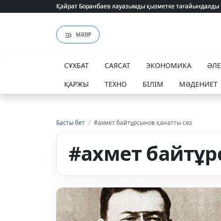
Қайрат Боранбаев лауазымды қызметке тағайындалды
Қайрат Боранбаев лауазымды қызметке тағайындалды
МӘЗІР
СҰХБАТ
САЯСАТ
ЭКОНОМИКА
ӘЛ
ҚАРЖЫ
ТЕХНО
БІЛІМ
МӘДЕНИЕТ
Басты бет
/
#ахмет байтұрсынов қанатты сөз
#ахмет байтұр