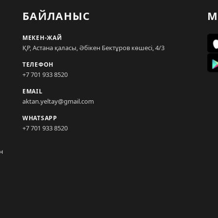
БАЙЛАНЫС
М
МЕКЕН-ЖАЙ
ҚР, Астана қаласы, Әбікен Бектұров көшесі, 4/3
ТЕЛЕФОН
+7 701 933 8520
EMAIL
aktan.yeltay@gmail.com
WHATSAPP
+7 701 933 8520
н