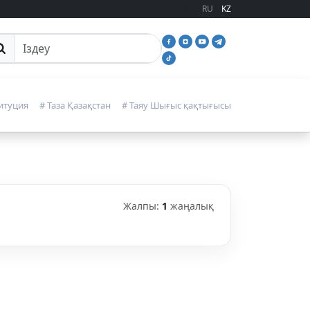
RU
KZ
йттан іздеу
итуция
# Таза Қазақстан
# Таяу Шығыс қақтығысы
Жалпы:
1
жаңалық