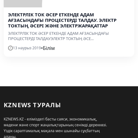
ЭЛЕКТРЛІК ТОК ӘСЕР ЕТКЕНДЕ АДАМ
АҒЗАСЫНДАҒЫ ПРОЦЕСТЕРДІ ТАЛДАУ. ЭЛЕКТР
ТОКТЫҢ ӘСЕРІ ЖӘНЕ ЭЛЕКТРЖАРАҚАТТАР
ЭЛЕКТРЛІК ТОК ӘСЕР ЕТКЕНДЕ АДАМ АҒЗАСЫНДАҒЫ
ПРОЦЕСТЕРДІ ТАЛДАУЭЛЕКТР ТОКТЫҢ ӘСЕ...
•
Білім
13 наурыз 2019
KZNEWS ТУРАЛЫ
KZNEWS.KZ - еліміздегі басты саяси, экономикалық,
мәдени және спорт жаңалықтарының сенімді дереккөзі.
Үздік сараптамалық мақала мен шынайы сұқбаттың
алаңы.