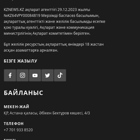
KZNEWS.KZ ақпарат агенттігі 29.12.2023 жылғы
№KZ64VPY00084819 Мерзімді баспасөз басылымын,
ақпараттық агенттікті және желілік басылымды есепке
қою туралы куәлігі, Ақпарат және коммуникация
министрлігінің Ақпарат комитетімен берілген.
Бұл желілік ресурстың ақпараттық өнімдері 18 жастан
асқан азаматтарға арналған.
БІЗГЕ ЖАЗЫЛУ
БАЙЛАНЫС
МЕКЕН-ЖАЙ
ҚР, Астана қаласы, Әбікен Бектұров көшесі, 4/3
ТЕЛЕФОН
+7 701 933 8520