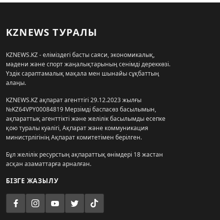
KZNEWS ТУРАЛЫ
KZNEWS.KZ - еліміздегі басты саяси, экономикалық,
мәдени және спорт жаңалықтарының сенімді дереккөзі.
Үздік сараптамалық мақала мен шынайы сұқбаттың
алаңы.
KZNEWS.KZ ақпарат агенттігі 29.12.2023 жылғы
№KZ64VPY00084819 Мерзімді баспасөз басылымын,
ақпараттық агенттікті және желілік басылымды есепке
қою туралы куәлігі, Ақпарат және коммуникация
министрлігінің Ақпарат комитетімен берілген.
Бұл желілік ресурстың ақпараттық өнімдері 18 жастан
асқан азаматтарға арналған.
БІЗГЕ ЖАЗЫЛУ