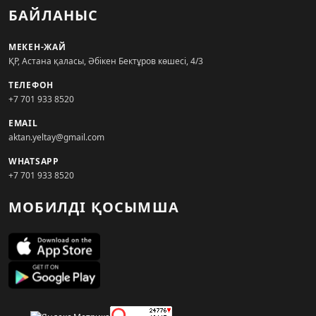
БАЙЛАНЫС
МЕКЕН-ЖАЙ
ҚР, Астана қаласы, Әбікен Бектұров көшесі, 4/3
ТЕЛЕФОН
+7 701 933 8520
EMAIL
aktan.yeltay@gmail.com
WHATSAPP
+7 701 933 8520
МОБИЛДІ ҚОСЫМША