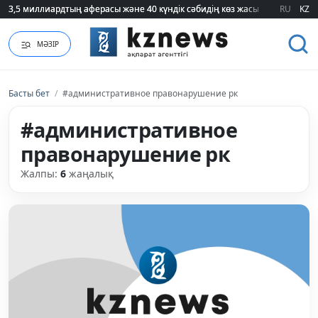
3,5 миллиардтың аферасы және 40 күндік сәбидің көз жасы: Медицинад
3,5 миллиардтың аферасы және 40 күндік сәбидің көз жасы: Медицинад
RU
KZ
МӘЗІР
Басты бет
/
#административное правонарушение рк
#административное
правонарушение рк
Жалпы:
6
жаңалық