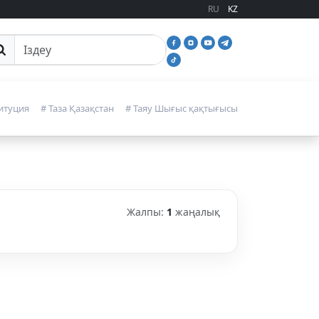
RU
KZ
йттан іздеу
итуция
# Таза Қазақстан
# Таяу Шығыс қақтығысы
Жалпы:
1
жаңалық