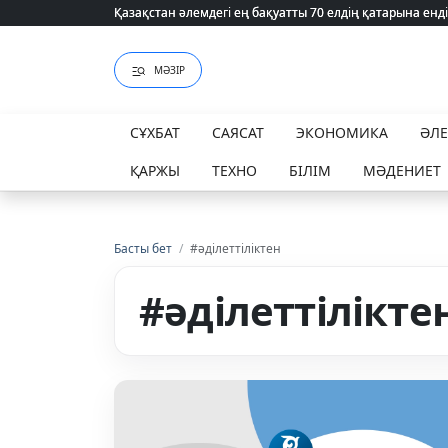
Қазақстан әлемдегі ең бақуатты 70 елдің қатарына енді
Қазақстан әлемдегі ең бақуатты 70 елдің қатарына енді
МӘЗІР
СҰХБАТ
САЯСАТ
ЭКОНОМИКА
ӘЛ
ҚАРЖЫ
ТЕХНО
БІЛІМ
МӘДЕНИЕТ
Басты бет
/
#әділеттіліктен
#әділеттілікте