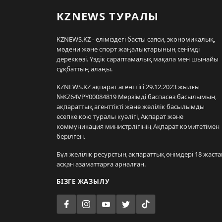
KZNEWS ТУРАЛЫ
KZNEWS.KZ - еліміздегі басты саяси, экономикалық,
мәдени және спорт жаңалықтарының сенімді
дереккөзі. Үздік сараптамалық мақала мен шынайы
сұқбаттың алаңы.
KZNEWS.KZ ақпарат агенттігі 29.12.2023 жылғы
№KZ64VPY00084819 Мерзімді баспасөз басылымын,
ақпараттық агенттікті және желілік басылымды
есепке қою туралы куәлігі, Ақпарат және
коммуникация министрлігінің Ақпарат комитетімен
берілген.
Бұл желілік ресурстың ақпараттық өнімдері 18 жаста
асқан азаматтарға арналған.
БІЗГЕ ЖАЗЫЛУ