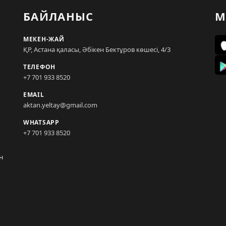
БАЙЛАНЫС
М
МЕКЕН-ЖАЙ
ҚР, Астана қаласы, Әбікен Бектұров көшесі, 4/3
ТЕЛЕФОН
+7 701 933 8520
EMAIL
aktan.yeltay@gmail.com
WHATSAPP
+7 701 933 8520
н