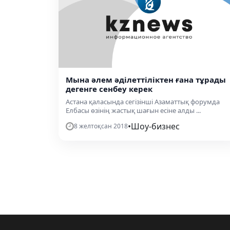
Мына әлем әділеттіліктен ғана тұрады
дегенге сенбеу керек
Астана қаласында сегізінші Азаматтық форумда
Елбасы өзінің жастық шағын есіне алды ...
•
Шоу-бизнес
8 желтоқсан 2018