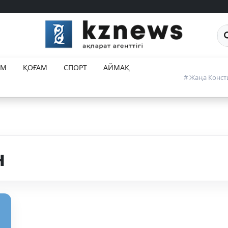
Са
ЕМ
ҚОҒАМ
СПОРТ
АЙМАҚ
# Жаңа Конст
н