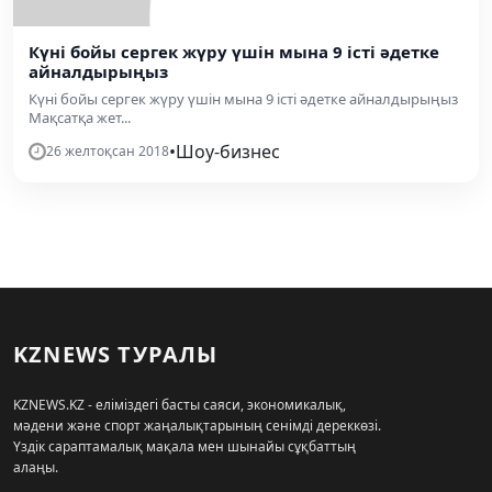
Күні бойы сергек жүру үшін мына 9 істі әдетке
айналдырыңыз
Күні бойы сергек жүру үшін мына 9 істі әдетке айналдырыңыз
Мақсатқа жет...
•
Шоу-бизнес
26 желтоқсан 2018
KZNEWS ТУРАЛЫ
KZNEWS.KZ - еліміздегі басты саяси, экономикалық,
мәдени және спорт жаңалықтарының сенімді дереккөзі.
Үздік сараптамалық мақала мен шынайы сұқбаттың
алаңы.