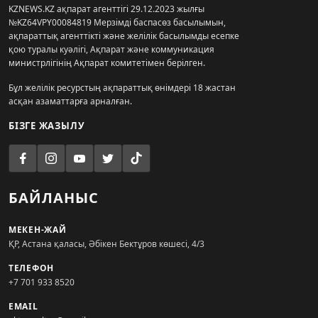
KZNEWS.KZ ақпарат агенттігі 29.12.2023 жылғы
№KZ64VPY00084819 Мерзімді баспасөз басылымын,
ақпараттық агенттікті және желілік басылымды есепке
қою туралы куәлігі, Ақпарат және коммуникация
министрлігінің Ақпарат комитетімен берілген.
Бұл желілік ресурстың ақпараттық өнімдері 18 жастан
асқан азаматтарға арналған.
БІЗГЕ ЖАЗЫЛУ
БАЙЛАНЫС
МЕКЕН-ЖАЙ
ҚР, Астана қаласы, Әбікен Бектұров көшесі, 4/3
ТЕЛЕФОН
+7 701 933 8520
EMAIL