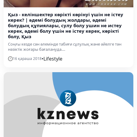
Қыз - келіншектер көрікті көрінуі үшін не істеу
керек? | әдемі болудың жолдары, әдемі
болудың құпиялары, сулу болу ушин не истеу
керек, әдемі болу үшін не істеу керек, көрікті
болу, Қыз
Соңғы кезде сән әлемінде табиғи сұлулық және әйелге тән
нәзіктік жоғары бағалануда....
•
Lifestyle
16 қараша 2018