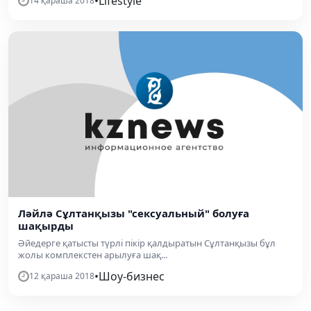
•
Lifestyle
14 қараша 2018
Ләйлә Сұлтанқызы "сексуальный" болуға
шақырды
Әйедерге қатысты түрлі пікір қалдыратын Сұлтанқызы бұл
жолы комплекстен арылуға шақ...
•
Шоу-бизнес
12 қараша 2018