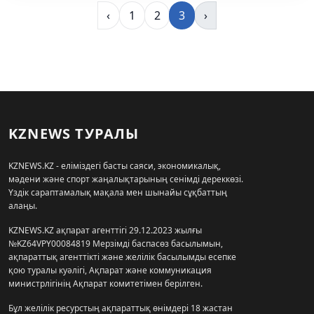
‹
1
2
3
›
KZNEWS ТУРАЛЫ
KZNEWS.KZ - еліміздегі басты саяси, экономикалық,
мәдени және спорт жаңалықтарының сенімді дереккөзі.
Үздік сараптамалық мақала мен шынайы сұқбаттың
алаңы.
KZNEWS.KZ ақпарат агенттігі 29.12.2023 жылғы
№KZ64VPY00084819 Мерзімді баспасөз басылымын,
ақпараттық агенттікті және желілік басылымды есепке
қою туралы куәлігі, Ақпарат және коммуникация
министрлігінің Ақпарат комитетімен берілген.
Бұл желілік ресурстың ақпараттық өнімдері 18 жастан