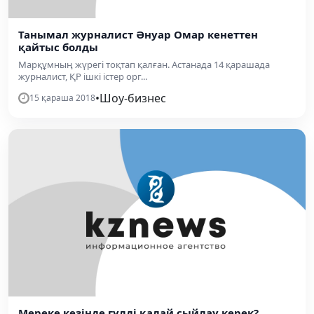
Танымал журналист Әнуар Омар кенеттен
қайтыс болды
Марқұмның жүрегі тоқтап қалған. Астанада 14 қарашада
журналист, ҚР ішкі істер орг...
•
Шоу-бизнес
15 қараша 2018
Мереке кезінде гүлді қалай сыйлау керек?