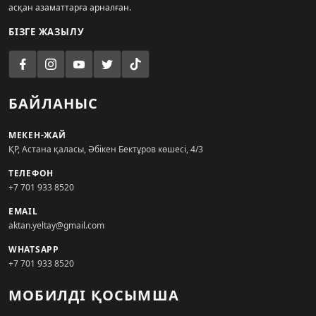
асқан азаматтарға арналған.
БІЗГЕ ЖАЗЫЛУ
БАЙЛАНЫС
МЕКЕН-ЖАЙ
ҚР, Астана қаласы, Әбікен Бектұров көшесі, 4/3
ТЕЛЕФОН
+7 701 933 8520
EMAIL
aktan.yeltay@gmail.com
WHATSAPP
+7 701 933 8520
МОБИЛДІ ҚОСЫМША