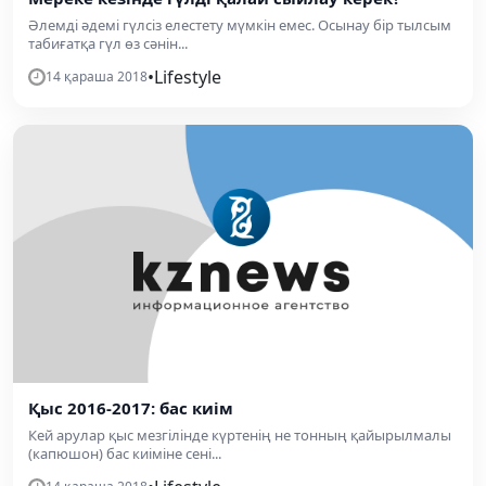
Әлемді әдемі гүлсіз елестету мүмкін емес. Осынау бір тылсым
табиғатқа гүл өз сәнін...
•
Lifestyle
14 қараша 2018
Қыс 2016-2017: бас киім
Кей арулар қыс мезгілінде күртенің не тонның қайырылмалы
(капюшон) бас киіміне сені...