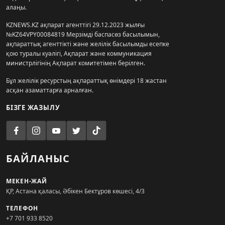
алаңы.
KZNEWS.KZ ақпарат агенттігі 29.12.2023 жылғы
№KZ64VPY00084819 Мерзімді баспасөз басылымын,
ақпараттық агенттікті және желілік басылымды есепке
қою туралы куәлігі, Ақпарат және коммуникация
министрлігінің Ақпарат комитетімен берілген.
Бұл желілік ресурстың ақпараттық өнімдері 18 жастан
асқан азаматтарға арналған.
БІЗГЕ ЖАЗЫЛУ
БАЙЛАНЫС
МЕКЕН-ЖАЙ
ҚР, Астана қаласы, Әбікен Бектұров көшесі, 4/3
ТЕЛЕФОН
+7 701 933 8520