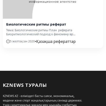
Биологические ритмы реферат
Тема: Биологические ритмы План реферата
Биоритмологический подход к феномену вр...
•
Қазақша рефераттар
5 желтоқсан 2020
KZNEWS ТУРАЛЫ
KZNEWS.KZ - еліміздегі басты саяси, экономикалық,
мәдени және спорт жаңалықтарының сенімді дереккөзі.
Үздік сараптамалық мақала мен шынайы сұқбаттың