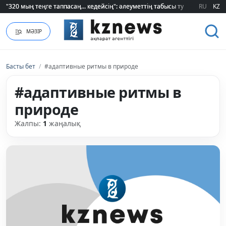
"320 мың теңге таппасаң... кедейсің": әлеуметтің табысы туралы түсінігі ө
"320 мың теңге таппасаң... кедейсің": әлеуметтің табысы туралы түсінігі ө
RU
KZ
МӘЗІР
Басты бет
/
#адаптивные ритмы в природе
#адаптивные ритмы в
природе
Жалпы:
1
жаңалық