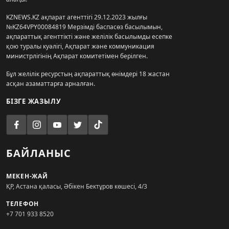
KZNEWS.KZ ақпарат агенттігі 29.12.2023 жылғы
№KZ64VPY00084819 Мерзімді баспасөз басылымын,
ақпараттық агенттікті және желілік басылымды есепке
қою туралы куәлігі, Ақпарат және коммуникация
министрлігінің Ақпарат комитетімен берілген.
Бұл желілік ресурстың ақпараттық өнімдері 18 жастан
асқан азаматтарға арналған.
БІЗГЕ ЖАЗЫЛУ
БАЙЛАНЫС
МЕКЕН-ЖАЙ
ҚР, Астана қаласы, Әбікен Бектұров көшесі, 4/3
ТЕЛЕФОН
+7 701 933 8520