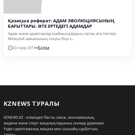
Қазақша реферат: АДАМ ЭВОЛЮЦИЯСЫНЫҢ
БАҒЫТТАРЫ. ӨТЕ ЕРТЕДЕГІ АДАМДАР
Адам және адамтәрізді маймылдардың ортақ ата тектері.
Мезозой заманының соңғы бор к...
•
Білім
20 сәуір 2019
KZNEWS ТУРАЛЫ
KZNEWS.KZ - еліміздегі басты саяси, экономикалық,
мәдени және спорт жаңалықтарының сенімді дереккөзі.
Үздік сараптамалық мақала мен шынайы сұқбаттың
алаңы.