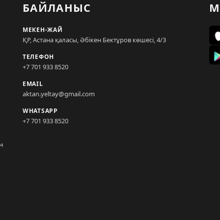
БАЙЛАНЫС
М
МЕКЕН-ЖАЙ
ҚР, Астана қаласы, Әбікен Бектұров көшесі, 4/3
ТЕЛЕФОН
+7 701 933 8520
EMAIL
aktan.yeltay@gmail.com
WHATSAPP
+7 701 933 8520
н