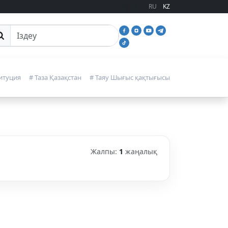
RU
KZ
йттан іздеу
итуция
# Таза Қазақстан
# Таяу Шығыс қақтығысы
Жалпы:
1
жаңалық