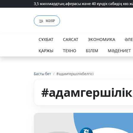
3,5 миллиардтың аферасы және 40 күндік сәбидің көз
3,5 миллиардтың аферасы және 40 күндік сәбидің көз
МӘЗІР
СҰХБАТ
САЯСАТ
ЭКОНОМИКА
ӘЛ
ҚАРЖЫ
ТЕХНО
БІЛІМ
МӘДЕНИЕТ
Басты бет
/
#адамгершілікбелгісі
#адамгершілікб