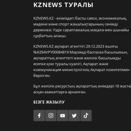
KZNEWS ТУРАЛЫ
KZNEWS.KZ - еліміздегі басты саяси, экономикалық,
мәдени және спорт жаңалықтарының сенімді
дереккөзі. Үздік сараптамалық мақала мен шынайы
сұқбаттың алаңы.
KZNEWS.KZ ақпарат агенттігі 29.12.2023 жылғы
№KZ64VPY00084819 Мерзімді баспасөз басылымын,
ақпараттық агенттікті және желілік басылымды
есепке қою туралы куәлігі, Ақпарат және
коммуникация министрлігінің Ақпарат комитетімен
берілген.
Бұл желілік ресурстың ақпараттық өнімдері 18 жаста
асқан азаматтарға арналған.
БІЗГЕ ЖАЗЫЛУ