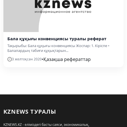
Бала құқығы конвенциясы туралы реферат
Тақырыбы: Бала құқығы конвенциясы Жоспар: 1. Кіріспе •
Балалардың табиғи құқықтарын...
•
Қазақша рефераттар
3 желтоқсан 2020
KZNEWS ТУРАЛЫ
KZNEWS.KZ - еліміздегі басты саяси, экономикалық,