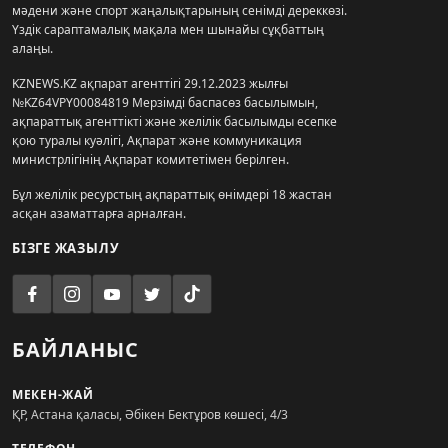
мәдени және спорт жаңалықтарының сенімді дереккөзі.
Үздік сараптамалық мақала мен шынайы сұқбаттың
алаңы.
KZNEWS.KZ ақпарат агенттігі 29.12.2023 жылғы
№KZ64VPY00084819 Мерзімді баспасөз басылымын,
ақпараттық агенттікті және желілік басылымды есепке
қою туралы куәлігі, Ақпарат және коммуникация
министрлігінің Ақпарат комитетімен берілген.
Бұл желілік ресурстың ақпараттық өнімдері 18 жастан
асқан азаматтарға арналған.
БІЗГЕ ЖАЗЫЛУ
БАЙЛАНЫС
МЕКЕН-ЖАЙ
ҚР, Астана қаласы, Әбікен Бектұров көшесі, 4/3