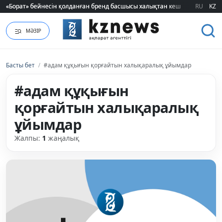
«Борат» бейнесін қолданған бренд басшысы халықтан кешірім сұрады
«Борат» бейнесін қолданған бренд басшысы халықтан кешірім сұрады
RU
KZ
МӘЗІР
Басты бет
/
#адам құқығын қорғайтын халықаралық ұйымдар
#адам құқығын
қорғайтын халықаралық
ұйымдар
Жалпы:
1
жаңалық