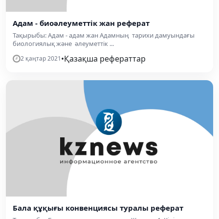
Адам - биоәлеуметтік жан реферат
Тақырыбы: Адам - адам жан Адамның тарихи дамуындағы
биологиялық және әлеуметтік ...
•
Қазақша рефераттар
2 қаңтар 2021
Бала құқығы конвенциясы туралы реферат