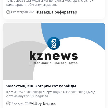
Тақырыбы: Бала құқығы конвенциясы Жоспар: 1. Кіріспе •
Балалардың табиғи құқықтарын...
•
Қазақша рефераттар
3 желтоқсан 2020
Челахтың ісін Жоғарғы сот қарайды
Қоғам13:52 18.01.2019(Жаңартылды 14:35 18.01.2019) Қысқа
сілтеме алу122 0 0Владисла...
•
Шоу-бизнес
18 қаңтар 2019