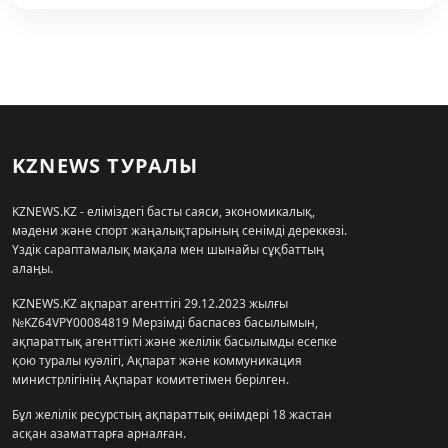
KZNEWS ТУРАЛЫ
KZNEWS.KZ - еліміздегі басты саяси, экономикалық,
мәдени және спорт жаңалықтарының сенімді дереккөзі.
Үздік сараптамалық мақала мен шынайы сұқбаттың
алаңы.
KZNEWS.KZ ақпарат агенттігі 29.12.2023 жылғы
№KZ64VPY00084819 Мерзімді баспасөз басылымын,
ақпараттық агенттікті және желілік басылымды есепке
қою туралы куәлігі, Ақпарат және коммуникация
министрлігінің Ақпарат комитетімен берілген.
Бұл желілік ресурстың ақпараттық өнімдері 18 жастан
асқан азаматтарға арналған.