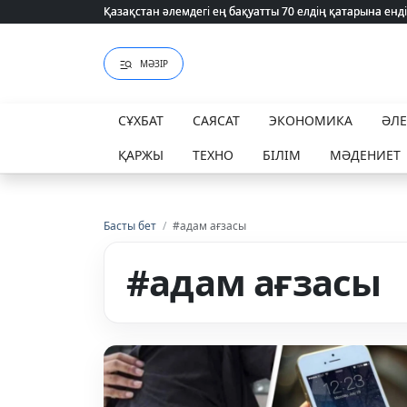
Қазақстан әлемдегі ең бақуатты 70 елдің қатарына енді
Қазақстан әлемдегі ең бақуатты 70 елдің қатарына енді
МӘЗІР
СҰХБАТ
САЯСАТ
ЭКОНОМИКА
ӘЛ
ҚАРЖЫ
ТЕХНО
БІЛІМ
МӘДЕНИЕТ
Басты бет
/
#адам ағзасы
#адам ағзасы