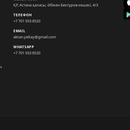
ҚР, Астана қаласы, Әбікен Бектұров көшесі, 4/3
ТЕЛЕФОН
+7 701 933 8520
EMAIL
aktan.yeltay@gmail.com
WHATSAPP
+7 701 933 8520
н