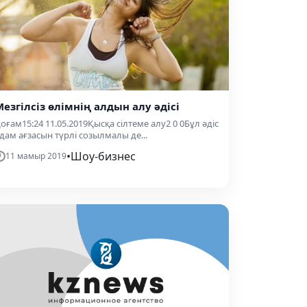
Мезгілсіз өлімнің алдын алу әдісі
оғам15:24 11.05.2019Қысқа сілтеме алу2 0 0Бұл әдіс
дам ағзасын түрлі созылмалы де...
•
Шоу-бизнес
11 мамыр 2019