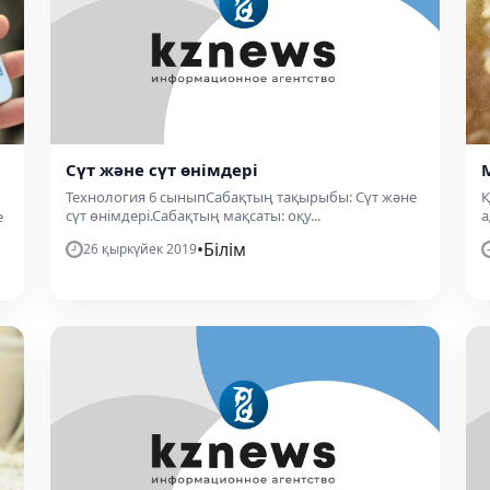
Сүт және сүт өнімдері
Технология 6 сыныпСабақтың тақырыбы: Сүт және
Қ
сүт өнімдері.Сабақтың мақсаты: оқу...
а
e
•
Білім
26 қыркүйек 2019