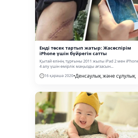
Енді төсек тартып жатыр: Жасөспірім
iPhone үшін бүйрегін сатты
Қытай елінің тұрғыны 2011 жылы iPad 2 мен iPhon
4 алу үшін өмірлік маңызды ағзасын...
•
Денсаулық және сұлулық
16 қараша 2020