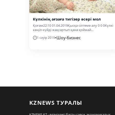
Күлкінің ағзаға тигізер әсері мол
Қоғам22:10 01.04.2019Қысқа сілтеме алу 0 0 0Күлкі
көңіл-күйді жақсартып қана қоймай...
•
Шоу-бизнес
1 сәуір 2019
KZNEWS ТУРАЛЫ
KZNEWS.KZ - еліміздегі басты саяси, экономикалық,