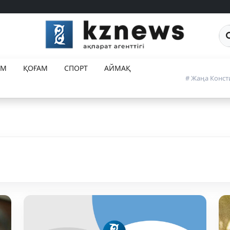
Са
ЕМ
ҚОҒАМ
СПОРТ
АЙМАҚ
# Жаңа Конст