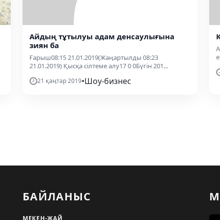
Айдың тұтылуы адам денсаулығына
зиян ба
А
е
Ғарыш08:15 21.01.2019(Жаңартылды 08:23
21.01.2019) Қысқа сілтеме алу17 0 0Бүгін 201...
•
Шоу-бизнес
21 қаңтар 2019
БАЙЛАНЫС
М
МЕКЕН-ЖАЙ