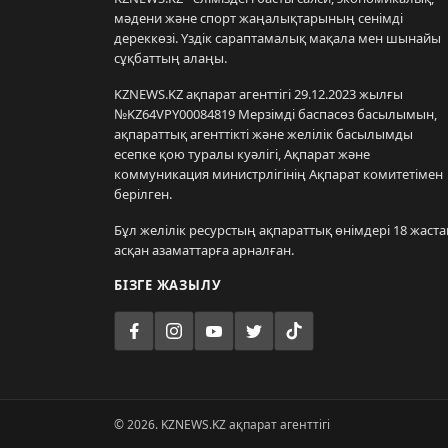
мәдени және спорт жаңалықтарының сенімді
дереккөзі. Үздік сараптамалық мақала мен шынайы
сұқбаттың алаңы.
KZNEWS.KZ ақпарат агенттігі 29.12.2023 жылғы
№KZ64VPY00084819 Мерзімді баспасөз басылымын,
ақпараттық агенттікті және желілік басылымды
есепке қою туралы куәлігі, Ақпарат және
коммуникация министрлігінің Ақпарат комитетімен
берілген.
Бұл желілік ресурстың ақпараттық өнімдері 18 жаста
асқан азаматтарға арналған.
БІЗГЕ ЖАЗЫЛУ
© 2026. KZNEWS.KZ ақпарат агенттігі