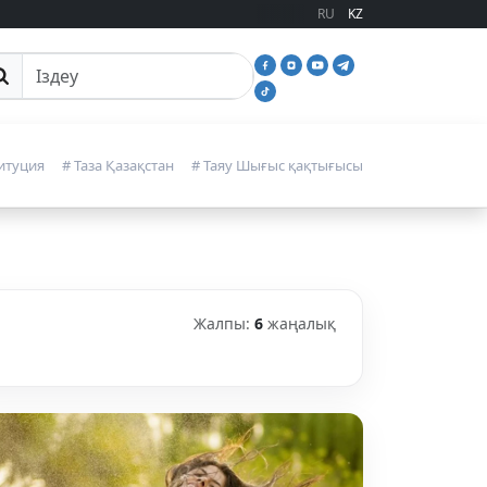
RU
KZ
йттан іздеу
итуция
# Таза Қазақстан
# Таяу Шығыс қақтығысы
Жалпы:
6
жаңалық