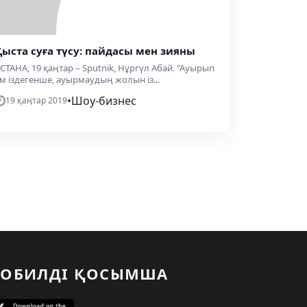
Қыста суға түсу: пайдасы мен зияны
СТАНА, 19 қаңтар – Sputnik, Нұргүл Абай. "Ауырып
м іздегенше, ауырмаудың жолын із...
•
Шоу-бизнес
19 қаңтар 2019
ОБИЛДІ ҚОСЫМША