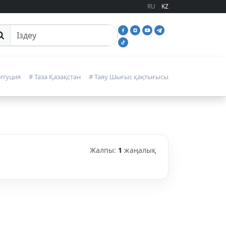
RU
KZ
йттан іздеу
итуция
# Таза Қазақстан
# Таяу Шығыс қақтығысы
Жалпы:
1
жаңалық