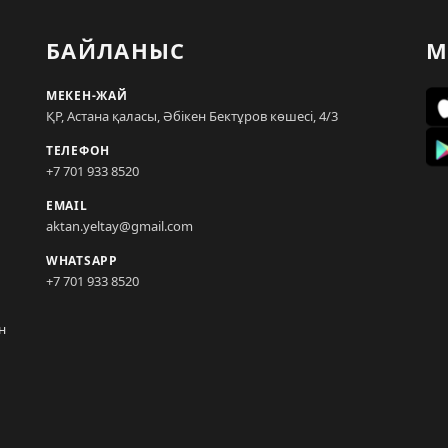
БАЙЛАНЫС
М
МЕКЕН-ЖАЙ
ҚР, Астана қаласы, Әбікен Бектұров көшесі, 4/3
ТЕЛЕФОН
+7 701 933 8520
EMAIL
aktan.yeltay@gmail.com
WHATSAPP
+7 701 933 8520
н