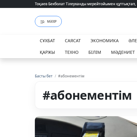
Тоқаев Бекболат Тілеуханды мерейтойымен құттықтап,
Тоқаев Бекболат Тілеуханды мерейтойымен құттықтап,
МӘЗІР
СҰХБАТ
САЯСАТ
ЭКОНОМИКА
ӘЛ
ҚАРЖЫ
ТЕХНО
БІЛІМ
МӘДЕНИЕТ
Басты бет
/
#абонементім
#абонементім