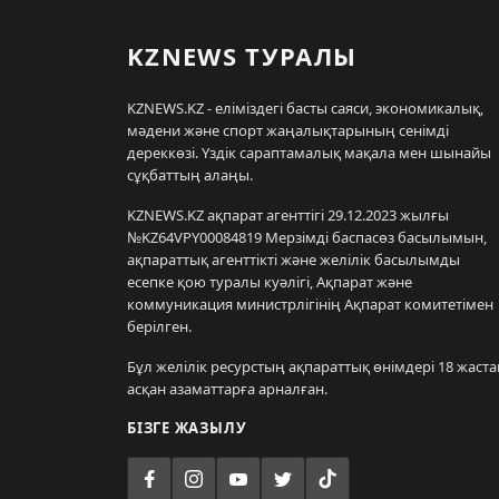
KZNEWS ТУРАЛЫ
KZNEWS.KZ - еліміздегі басты саяси, экономикалық,
мәдени және спорт жаңалықтарының сенімді
дереккөзі. Үздік сараптамалық мақала мен шынайы
сұқбаттың алаңы.
KZNEWS.KZ ақпарат агенттігі 29.12.2023 жылғы
№KZ64VPY00084819 Мерзімді баспасөз басылымын,
ақпараттық агенттікті және желілік басылымды
есепке қою туралы куәлігі, Ақпарат және
коммуникация министрлігінің Ақпарат комитетімен
берілген.
Бұл желілік ресурстың ақпараттық өнімдері 18 жаста
асқан азаматтарға арналған.
БІЗГЕ ЖАЗЫЛУ