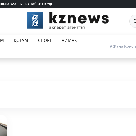
 шығармашылық табыс тіледі
 шығармашылық табыс тіледі
Са
ЕМ
ҚОҒАМ
СПОРТ
АЙМАҚ
# Жаңа Конст