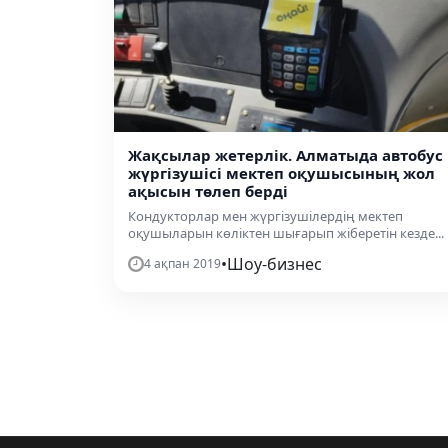
Жақсылар жетерлік. Алматыда автобус
жүргізушісі мектеп оқушысының жол
ақысын төлеп берді
Кондукторлар мен жүргізушілердің мектеп
оқушыларын көліктен шығарып жіберетін кезде...
•
Шоу-бизнес
4 ақпан 2019