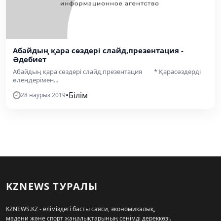
Абайдың қара сөздері слайд,презентация -
Әдебиет
Абайдың қара сөздері слайд,презентация * Қарасөздерді
өлеңдерімен...
•
Білім
28 наурыз 2019
KZNEWS ТУРАЛЫ
KZNEWS.KZ - еліміздегі басты саяси, экономикалық,
мәдени және спорт жаңалықтарының сенімді дереккөзі.