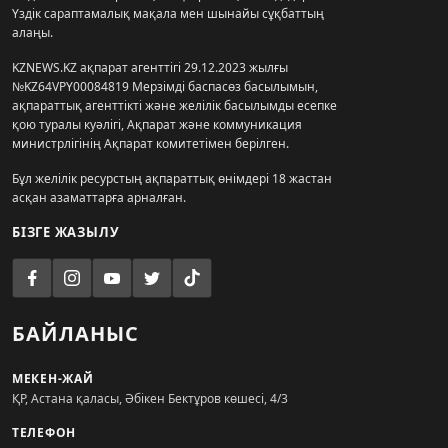
Үздік сараптамалық мақала мен шынайы сұқбаттың
алаңы.
KZNEWS.KZ ақпарат агенттігі 29.12.2023 жылғы
№KZ64VPY00084819 Мерзімді баспасөз басылымын,
ақпараттық агенттікті және желілік басылымды есепке
қою туралы куәлігі, Ақпарат және коммуникация
министрлігінің Ақпарат комитетімен берілген.
Бұл желілік ресурстың ақпараттық өнімдері 18 жастан
асқан азаматтарға арналған.
БІЗГЕ ЖАЗЫЛУ
БАЙЛАНЫС
МЕКЕН-ЖАЙ
ҚР, Астана қаласы, Әбікен Бектұров көшесі, 4/3
ТЕЛЕФОН