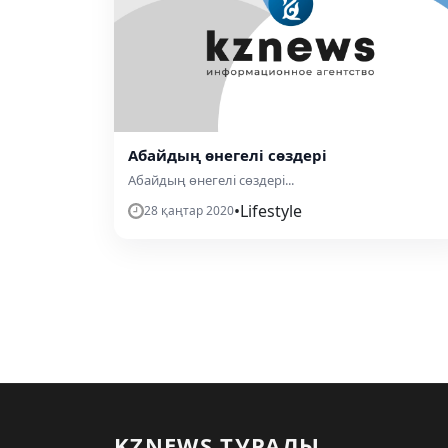
Абайдың өнегелі сөздері
Абайдың өнегелі сөздері...
•
Lifestyle
28 қаңтар 2020
KZNEWS ТУРАЛЫ