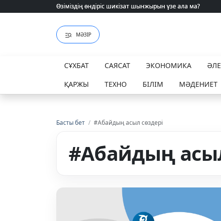
Өзіміздің өндіріс шикізат шынжырын үзе ала ма?
Өзіміздің өндіріс шикізат шынжырын үзе ала ма?
МӘЗІР
СҰХБАТ
САЯСАТ
ЭКОНОМИКА
ӘЛ
ҚАРЖЫ
ТЕХНО
БІЛІМ
МӘДЕНИЕТ
Басты бет
/
#Абайдың асыл сөздері
#Абайдың асыл