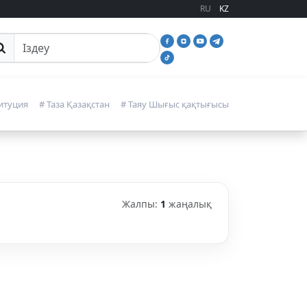
RU
KZ
йттан іздеу
итуция
# Таза Қазақстан
# Таяу Шығыс қақтығысы
Жалпы:
1
жаңалық