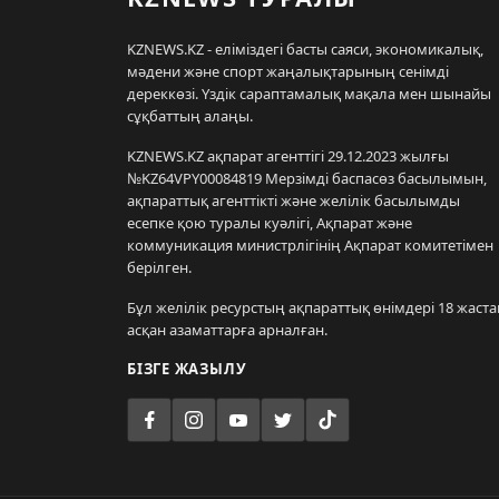
KZNEWS.KZ - еліміздегі басты саяси, экономикалық,
мәдени және спорт жаңалықтарының сенімді
дереккөзі. Үздік сараптамалық мақала мен шынайы
сұқбаттың алаңы.
KZNEWS.KZ ақпарат агенттігі 29.12.2023 жылғы
№KZ64VPY00084819 Мерзімді баспасөз басылымын,
ақпараттық агенттікті және желілік басылымды
есепке қою туралы куәлігі, Ақпарат және
коммуникация министрлігінің Ақпарат комитетімен
берілген.
Бұл желілік ресурстың ақпараттық өнімдері 18 жаста
асқан азаматтарға арналған.
БІЗГЕ ЖАЗЫЛУ