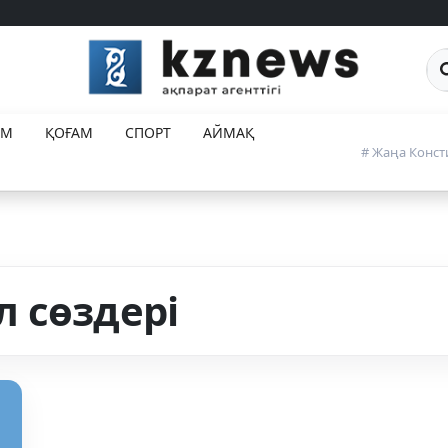
Са
ЕМ
ҚОҒАМ
СПОРТ
АЙМАҚ
# Жаңа Конст
 сөздері