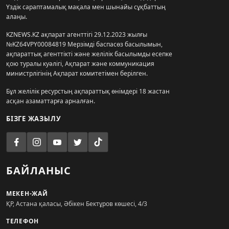
Үздік сараптамалық мақала мен шынайы сұқбаттың
алаңы.
KZNEWS.KZ ақпарат агенттігі 29.12.2023 жылғы
№KZ64VPY00084819 Мерзімді баспасөз басылымын,
ақпараттық агенттікті және желілік басылымды есепке
қою туралы куәлігі, Ақпарат және коммуникация
министрлігінің Ақпарат комитетімен берілген.
Бұл желілік ресурстың ақпараттық өнімдері 18 жастан
асқан азаматтарға арналған.
БІЗГЕ ЖАЗЫЛУ
БАЙЛАНЫС
МЕКЕН-ЖАЙ
ҚР, Астана қаласы, Әбікен Бектұров көшесі, 4/3
ТЕЛЕФОН