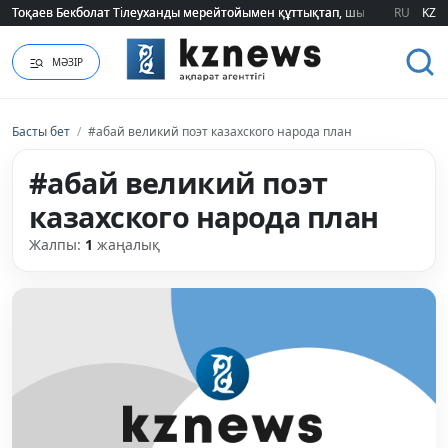
Тоқаев Бекболат Тілеуханды мерейтойымен құттықтап, шығармашылық т
Тоқаев Бекболат Тілеуханды мерейтойымен құттықтап, шығармашылық т
RU
KZ
МӘЗІР
Басты бет
/
#абай великий поэт казахского народа план
#абай великий поэт
казахского народа план
Жалпы:
1
жаңалық