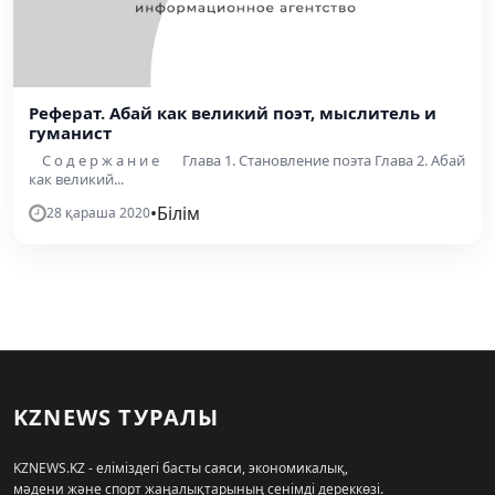
Реферат. Абай как великий поэт, мыслитель и
гуманист
С о д е р ж а н и е Глава 1. Становление поэта Глава 2. Абай
как великий...
•
Білім
28 қараша 2020
KZNEWS ТУРАЛЫ
KZNEWS.KZ - еліміздегі басты саяси, экономикалық,
мәдени және спорт жаңалықтарының сенімді дереккөзі.