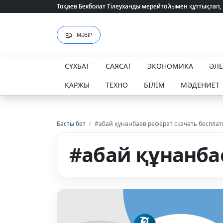
Тоқаев Бекболат Тілеуханды мерейтойымен құттықтап,
Тоқаев Бекболат Тілеуханды мерейтойымен құттықтап,
МӘЗІР
СҰХБАТ
САЯСАТ
ЭКОНОМИКА
ӘЛ
ҚАРЖЫ
ТЕХНО
БІЛІМ
МӘДЕНИЕТ
Басты бет
/
#абай құнанбаев реферат скачать бесплат
#абай құнанба