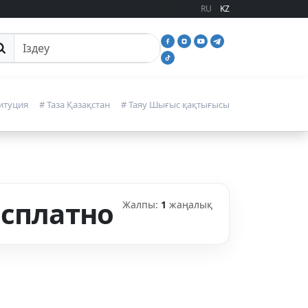
RU
KZ
йттан іздеу
итуция
# Таза Қазақстан
# Таяу Шығыс қақтығысы
есплатно
Жалпы:
1
жаңалық