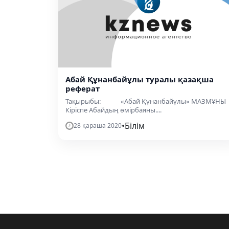
Абай Құнанбайұлы туралы қазақша
реферат
Тақырыбы: «Абай Құнанбайұлы» МАЗМҰНЫ
Кіріспе Абайдың өмірбаяны....
•
Білім
28 қараша 2020