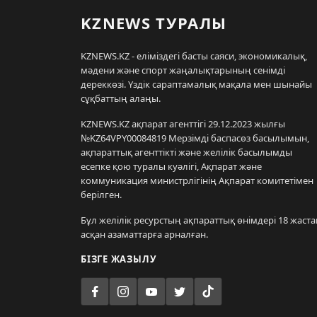
KZNEWS ТУРАЛЫ
KZNEWS.KZ - еліміздегі басты саяси, экономикалық,
мәдени және спорт жаңалықтарының сенімді
дереккөзі. Үздік сараптамалық мақала мен шынайы
сұқбаттың алаңы.
KZNEWS.KZ ақпарат агенттігі 29.12.2023 жылғы
№KZ64VPY00084819 Мерзімді баспасөз басылымын,
ақпараттық агенттікті және желілік басылымды
есепке қою туралы куәлігі, Ақпарат және
коммуникация министрлігінің Ақпарат комитетімен
берілген.
Бұл желілік ресурстың ақпараттық өнімдері 18 жаста
асқан азаматтарға арналған.
БІЗГЕ ЖАЗЫЛУ