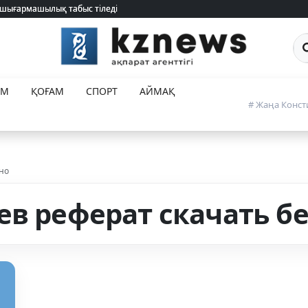
 шығармашылық табыс тіледі
 шығармашылық табыс тіледі
Са
ЕМ
ҚОҒАМ
СПОРТ
АЙМАҚ
# Жаңа Конст
но
ев реферат скачать б