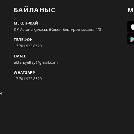
БАЙЛАНЫС
М
МЕКЕН-ЖАЙ
ҚР, Астана қаласы, Әбікен Бектұров көшесі, 4/3
ТЕЛЕФОН
+7 701 933 8520
EMAIL
aktan.yeltay@gmail.com
WHATSAPP
+7 701 933 8520
н