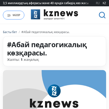
3,5 миллиардтың аферасы және 40 күндік сәбидің көз жасы: Медицинад
3,5 миллиардтың аферасы және 40 күндік сәбидің көз жасы: Медицинад
RU
KZ
МӘЗІР
Басты бет
/
#Абай педагогикалық көзқарасы.
#Абай педагогикалық
көзқарасы.
Жалпы:
1
жаңалық