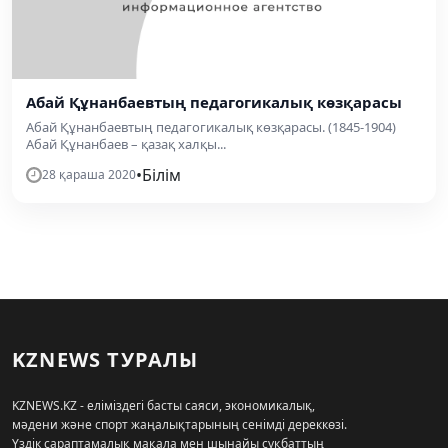
Абай Құнанбаевтың педагогикалық көзқарасы
Абай Құнанбаевтың педагогикалық көзқарасы. (1845-1904)
Абай Құнанбаев – қазақ халқы...
•
Білім
28 қараша 2020
KZNEWS ТУРАЛЫ
KZNEWS.KZ - еліміздегі басты саяси, экономикалық,
мәдени және спорт жаңалықтарының сенімді дереккөзі.
Үздік сараптамалық мақала мен шынайы сұқбаттың