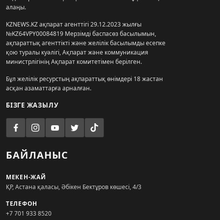
алаңы.
KZNEWS.KZ ақпарат агенттігі 29.12.2023 жылғы
№KZ64VPY00084819 Мерзімді баспасөз басылымын,
ақпараттық агенттікті және желілік басылымды есепке
қою туралы куәлігі, Ақпарат және коммуникация
министрлігінің Ақпарат комитетімен берілген.
Бұл желілік ресурстың ақпараттық өнімдері 18 жастан
асқан азаматтарға арналған.
БІЗГЕ ЖАЗЫЛУ
БАЙЛАНЫС
МЕКЕН-ЖАЙ
ҚР, Астана қаласы, Әбікен Бектұров көшесі, 4/3
ТЕЛЕФОН
+7 701 933 8520