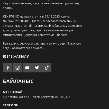
Үздік сараптамалық мақала мен шынайы сұқбаттың
алаңы.
KZNEWS.KZ ақпарат агенттігі 29.12.2023 жылғы
№KZ64VPY00084819 Мерзімді баспасөз басылымын,
ақпараттық агенттікті және желілік басылымды есепке
қою туралы куәлігі, Ақпарат және коммуникация
министрлігінің Ақпарат комитетімен берілген.
Бұл желілік ресурстың ақпараттық өнімдері 18 жастан
асқан азаматтарға арналған.
БІЗГЕ ЖАЗЫЛУ
БАЙЛАНЫС
МЕКЕН-ЖАЙ
ҚР, Астана қаласы, Әбікен Бектұров көшесі, 4/3
ТЕЛЕФОН