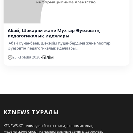
Абай, Шәкәрім және Мұхтар Әуезовтің
педагогикалық идеялары
Абай Құнанбаев, Шәкәрім Құдайбердиев және Мұхтар
Әуезовтің педагогикалық идеялары...
•
Білім
28 қараша 2020
KZNEWS ТУРАЛЫ
KZNEWS.KZ - еліміздегі басты саяси, экономикалық,
мәдени және спорт жаңалықтарының сенімді дереккөзі.