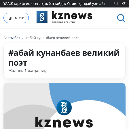
ҮААЖ тарифі екі есеге қымбаттайды: Үкімет қандай уәж айтады?
ҮААЖ тарифі екі есеге қымбаттайды: Үкімет қандай уәж айтады?
RU
KZ
МӘЗІР
Басты бет
/
#абай кунанбаев великий поэт
#абай кунанбаев великий
поэт
Жалпы:
1
жаңалық