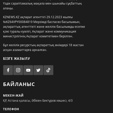
Үздік сараптамалық мақала мен шынайы сұқбаттың
алаңы.
KZNEWS.KZ ақпарат агенттігі 29.12.2023 жылғы
№KZ64VPY00084819 Мерзімді баспасөз басылымын,
ақпараттық агенттікті және желілік басылымды есепке
қою туралы куәлігі, Ақпарат және коммуникация
министрлігінің Ақпарат комитетімен берілген.
Бұл желілік ресурстың ақпараттық өнімдері 18 жастан
асқан азаматтарға арналған.
БІЗГЕ ЖАЗЫЛУ
БАЙЛАНЫС
МЕКЕН-ЖАЙ
ҚР, Астана қаласы, Әбікен Бектұров көшесі, 4/3
ТЕЛЕФОН