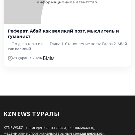
Реферат. Абай как великий поэт, мыслитель и
гуманист
С о д е р ж а н и е Глава 1. Становление поэта Глава 2. Абай
как великий...
•
Білім
28 қараша 2020
KZNEWS ТУРАЛЫ
KZNEWS.KZ - еліміздегі басты саяси, экономикалық,
мәдени және спорт жаңалықтарының сенімді дереккөзі.