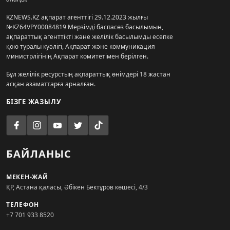
KZNEWS.KZ ақпарат агенттігі 29.12.2023 жылғы
№KZ64VPY00084819 Мерзімді баспасөз басылымын,
ақпараттық агенттікті және желілік басылымды есепке
қою туралы куәлігі, Ақпарат және коммуникация
министрлігінің Ақпарат комитетімен берілген.
Бұл желілік ресурстың ақпараттық өнімдері 18 жастан
асқан азаматтарға арналған.
БІЗГЕ ЖАЗЫЛУ
БАЙЛАНЫС
МЕКЕН-ЖАЙ
ҚР, Астана қаласы, Әбікен Бектұров көшесі, 4/3
ТЕЛЕФОН
+7 701 933 8520