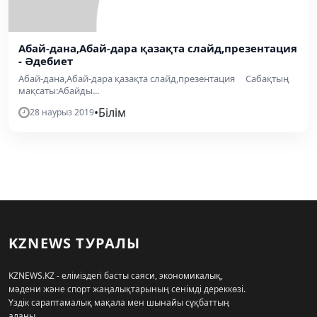
Абай-дана,Абай-дара қазақта слайд,презентация
- Әдебиет
Абай-дана,Абай-дара қазақта слайд,презентация Сабақтың
мақсаты:Абайды...
•
Білім
28 наурыз 2019
KZNEWS ТУРАЛЫ
KZNEWS.KZ - еліміздегі басты саяси, экономикалық,
мәдени және спорт жаңалықтарының сенімді дереккөзі.
Үздік сараптамалық мақала мен шынайы сұқбаттың
алаңы.