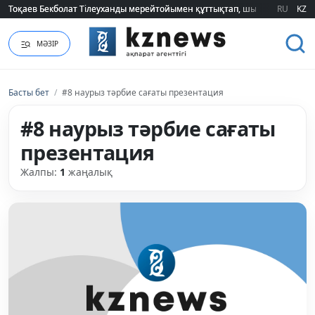
Тоқаев Бекболат Тілеуханды мерейтойымен құттықтап, шығармашылық т
Тоқаев Бекболат Тілеуханды мерейтойымен құттықтап, шығармашылық т
RU
KZ
МӘЗІР
Басты бет
/
#8 наурыз тәрбие сағаты презентация
#8 наурыз тәрбие сағаты
презентация
Жалпы:
1
жаңалық