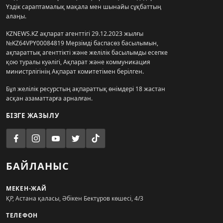
Үздік сараптамалық мақала мен шынайы сұқбаттың
алаңы.
KZNEWS.KZ ақпарат агенттігі 29.12.2023 жылғы
№KZ64VPY00084819 Мерзімді баспасөз басылымын,
ақпараттық агенттікті және желілік басылымды есепке
қою туралы куәлігі, Ақпарат және коммуникация
министрлігінің Ақпарат комитетімен берілген.
Бұл желілік ресурстың ақпараттық өнімдері 18 жастан
асқан азаматтарға арналған.
БІЗГЕ ЖАЗЫЛУ
БАЙЛАНЫС
МЕКЕН-ЖАЙ
ҚР, Астана қаласы, Әбікен Бектұров көшесі, 4/3
ТЕЛЕФОН