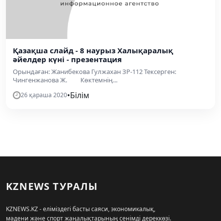
Қазақша слайд - 8 наурыз Халықаралық
әйелдер күні - презентация
Орындаған: Жанибекова Гулжахан ЗР-112 Тексерген:
Чингенжанова Ж. Көктемнің...
•
Білім
26 қараша 2020
KZNEWS ТУРАЛЫ
KZNEWS.KZ - еліміздегі басты саяси, экономикалық,
мәдени және спорт жаңалықтарының сенімді дереккөзі.