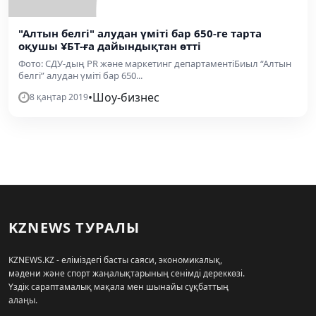
"Алтын белгі" алудан үміті бар 650-ге тарта
оқушы ҰБТ-ға дайындықтан өтті
Фото: СДУ-дың PR және маркетинг департаментіБиыл “Алтын
белгі” алудан үміті бар 650...
•
Шоу-бизнес
8 қаңтар 2019
KZNEWS ТУРАЛЫ
KZNEWS.KZ - еліміздегі басты саяси, экономикалық,
мәдени және спорт жаңалықтарының сенімді дереккөзі.
Үздік сараптамалық мақала мен шынайы сұқбаттың
алаңы.