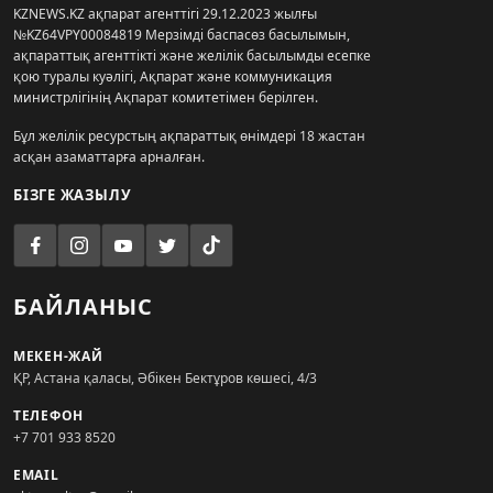
KZNEWS.KZ ақпарат агенттігі 29.12.2023 жылғы
№KZ64VPY00084819 Мерзімді баспасөз басылымын,
ақпараттық агенттікті және желілік басылымды есепке
қою туралы куәлігі, Ақпарат және коммуникация
министрлігінің Ақпарат комитетімен берілген.
Бұл желілік ресурстың ақпараттық өнімдері 18 жастан
асқан азаматтарға арналған.
БІЗГЕ ЖАЗЫЛУ
БАЙЛАНЫС
МЕКЕН-ЖАЙ
ҚР, Астана қаласы, Әбікен Бектұров көшесі, 4/3
ТЕЛЕФОН
+7 701 933 8520
EMAIL