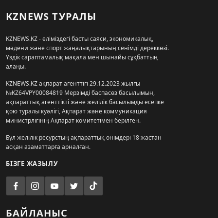
KZNEWS ТУРАЛЫ
KZNEWS.KZ - еліміздегі басты саяси, экономикалық,
мәдени және спорт жаңалықтарының сенімді дереккөзі.
Үздік сараптамалық мақала мен шынайы сұқбаттың
алаңы.
KZNEWS.KZ ақпарат агенттігі 29.12.2023 жылғы
№KZ64VPY00084819 Мерзімді баспасөз басылымын,
ақпараттық агенттікті және желілік басылымды есепке
қою туралы куәлігі, Ақпарат және коммуникация
министрлігінің Ақпарат комитетімен берілген.
Бұл желілік ресурстың ақпараттық өнімдері 18 жастан
асқан азаматтарға арналған.
БІЗГЕ ЖАЗЫЛУ
БАЙЛАНЫС