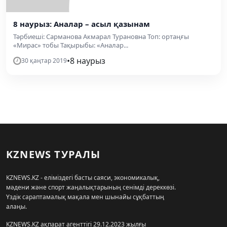
8 наурыз: Аналар – асыл қазынам
Тәрбиеші: Сарманова Акмарал Турановна Топ: ортаңғы
«Мирас» тобы Тақырыбы: «Аналар...
•
8 наурыз
30 қаңтар 2019
KZNEWS ТУРАЛЫ
KZNEWS.KZ - еліміздегі басты саяси, экономикалық,
мәдени және спорт жаңалықтарының сенімді дереккөзі.
Үздік сараптамалық мақала мен шынайы сұқбаттың
алаңы.
KZNEWS.KZ ақпарат агенттігі 29.12.2023 жылғы