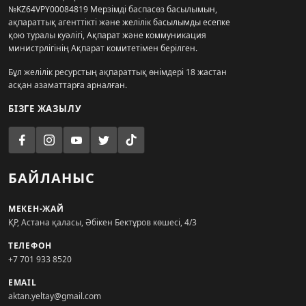
№KZ64VPY00084819 Мерзімді баспасөз басылымын,
ақпараттық агенттікті және желілік басылымды есепке
қою туралы куәлігі, Ақпарат және коммуникация
министрлігінің Ақпарат комитетімен берілген.
Бұл желілік ресурстың ақпараттық өнімдері 18 жастан
асқан азаматтарға арналған.
БІЗГЕ ЖАЗЫЛУ
БАЙЛАНЫС
МЕКЕН-ЖАЙ
ҚР, Астана қаласы, Әбікен Бектұров көшесі, 4/3
ТЕЛЕФОН
+7 701 933 8520
EMAIL
aktan.yeltay@gmail.com