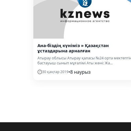
Ана-біздің күніміз » Қазақстан
ұстаздарына арналған
Атырау облысы Атырау қаласы №24 орта мектепті
бастауыш сынып мұғалімі Аты жөні: Жа...
•
8 наурыз
30 қаңтар 2019