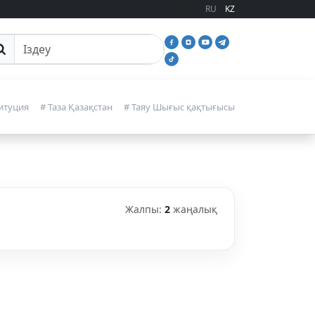
RU
KZ
йттан іздеу
итуция
# Таза Қазақстан
# Таяу Шығыс қақтығысы
Жалпы:
2
жаңалық