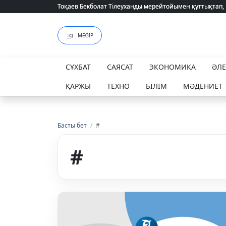
Тоқаев Бекболат Тілеуханды мерейтойымен құттықтап,
Тоқаев Бекболат Тілеуханды мерейтойымен құттықтап,
МӘЗІР
СҰХБАТ
САЯСАТ
ЭКОНОМИКА
ӘЛ
ҚАРЖЫ
ТЕХНО
БІЛІМ
МӘДЕНИЕТ
Басты бет
/
#
#