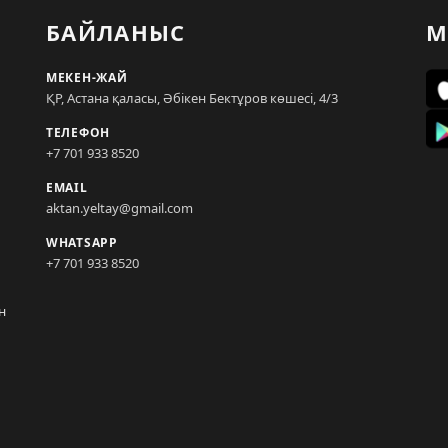
БАЙЛАНЫС
М
МЕКЕН-ЖАЙ
ҚР, Астана қаласы, Әбікен Бектұров көшесі, 4/3
ТЕЛЕФОН
+7 701 933 8520
EMAIL
aktan.yeltay@gmail.com
WHATSAPP
+7 701 933 8520
н