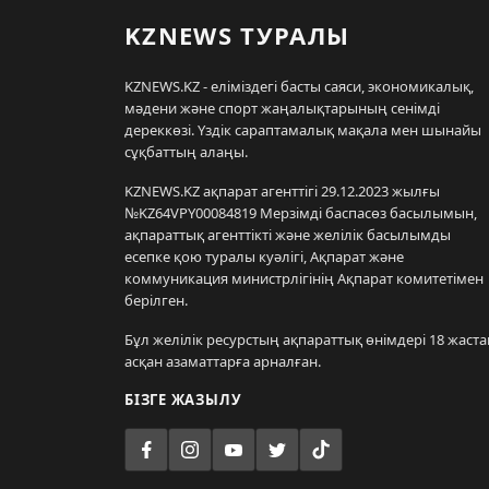
KZNEWS ТУРАЛЫ
KZNEWS.KZ - еліміздегі басты саяси, экономикалық,
мәдени және спорт жаңалықтарының сенімді
дереккөзі. Үздік сараптамалық мақала мен шынайы
сұқбаттың алаңы.
KZNEWS.KZ ақпарат агенттігі 29.12.2023 жылғы
№KZ64VPY00084819 Мерзімді баспасөз басылымын,
ақпараттық агенттікті және желілік басылымды
есепке қою туралы куәлігі, Ақпарат және
коммуникация министрлігінің Ақпарат комитетімен
берілген.
Бұл желілік ресурстың ақпараттық өнімдері 18 жаста
асқан азаматтарға арналған.
БІЗГЕ ЖАЗЫЛУ