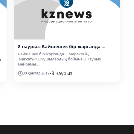
8 наурыз: Бәйшешек бір жарғанда ...
Бәйшешек бір жарғанда ... Мерекенің
мақсаты:1.Оқушылардың бойына 8 Наурыз
ң
мейрамы...
•
8 наурыз
30 қаңтар 2019