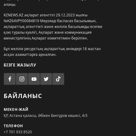
алаңы.
KZNEWS.KZ ақпарат агенттігі 29.12.2023 жылғы
№KZ64VPY00084819 Мерзімді баспасөз басылымын,
ақпараттық агенттікті және желілік басылымды есепке
қою туралы куәлігі, Ақпарат және коммуникация
министрлігінің Ақпарат комитетімен берілген.
Бұл желілік ресурстың ақпараттық өнімдері 18 жастан
асқан азаматтарға арналған.
БІЗГЕ ЖАЗЫЛУ
БАЙЛАНЫС
МЕКЕН-ЖАЙ
ҚР, Астана қаласы, Әбікен Бектұров көшесі, 4/3
ТЕЛЕФОН
+7 701 933 8520