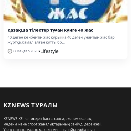
қазақша тілектер туған күнге 40 жас
40 деген көнбейтін жас құрыққа,40 деген ұнайтын жас бар
жұртқа.Қамал алған құтты бо...
•
Lifestyle
27 қаңтар 2020
KZNEWS ТУРАЛЫ
KZNEWS.KZ - еліміздегі басты саяси, экономикалық,
мәдени және спорт жаңалықтарының сенімді дереккөзі.
Үздік сараптамалық мақала мен шынайы сұқбаттың