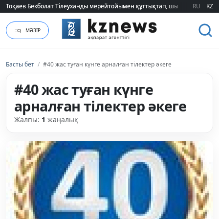
Тоқаев Бекболат Тілеуханды мерейтойымен құттықтап, шығармашылық т
Тоқаев Бекболат Тілеуханды мерейтойымен құттықтап, шығармашылық т
RU
KZ
МӘЗІР
Басты бет
/
#40 жас туған күнге арналған тілектер әкеге
#40 жас туған күнге
арналған тілектер әкеге
Жалпы:
1
жаңалық