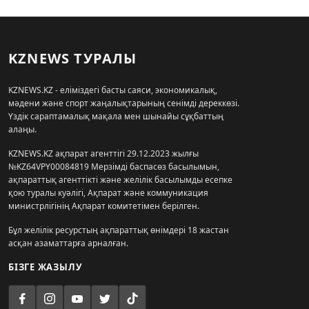
KZNEWS ТУРАЛЫ
KZNEWS.KZ - еліміздегі басты саяси, экономикалық,
мәдени және спорт жаңалықтарының сенімді дереккөзі.
Үздік сараптамалық мақала мен шынайы сұқбаттың
алаңы.
KZNEWS.KZ ақпарат агенттігі 29.12.2023 жылғы
№KZ64VPY00084819 Мерзімді баспасөз басылымын,
ақпараттық агенттікті және желілік басылымды есепке
қою туралы куәлігі, Ақпарат және коммуникация
министрлігінің Ақпарат комитетімен берілген.
Бұл желілік ресурстың ақпараттық өнімдері 18 жастан
асқан азаматтарға арналған.
БІЗГЕ ЖАЗЫЛУ