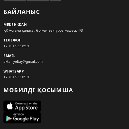
БАЙЛАНЫС
МЕКЕН-ЖАЙ
ҚР, Астана қаласы, Әбікен Бектұров көшесі, 4/3
ТЕЛЕФОН
+7 701 933 8520
EMAIL
aktan.yeltay@gmail.com
WHATSAPP
+7 701 933 8520
МОБИЛДІ ҚОСЫМША