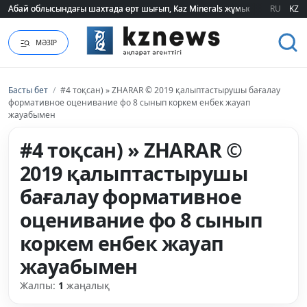
Абай облысындағы шахтада өрт шығып, Kaz Minerals жұмысшылары эва
Абай облысындағы шахтада өрт шығып, Kaz Minerals жұмысшылары эва
RU
KZ
МӘЗІР
Басты бет
/
#4 тоқсан) » ZHARAR © 2019 қалыптастырушы бағалау
формативное оценивание фо 8 сынып коркем енбек жауап
жауабымен
#4 тоқсан) » ZHARAR ©
2019 қалыптастырушы
бағалау формативное
оценивание фо 8 сынып
коркем енбек жауап
жауабымен
Жалпы:
1
жаңалық