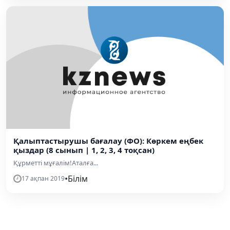
Қалыптастырушы бағалау (ФО): Көркем еңбек
қыздар (8 сынып | 1, 2, 3, 4 тоқсан)
Құрметті мұғалім!Аталға...
•
Білім
17 ақпан 2019