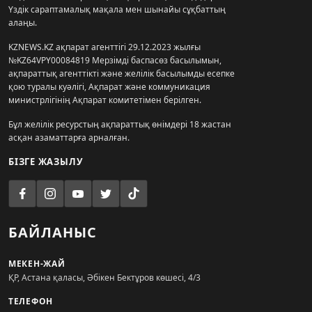
Үздік сараптамалық мақала мен шынайы сұқбаттың
алаңы.
KZNEWS.KZ ақпарат агенттігі 29.12.2023 жылғы
№KZ64VPY00084819 Мерзімді баспасөз басылымын,
ақпараттық агенттікті және желілік басылымды есепке
қою туралы куәлігі, Ақпарат және коммуникация
министрлігінің Ақпарат комитетімен берілген.
Бұл желілік ресурстың ақпараттық өнімдері 18 жастан
асқан азаматтарға арналған.
БІЗГЕ ЖАЗЫЛУ
БАЙЛАНЫС
МЕКЕН-ЖАЙ
ҚР, Астана қаласы, Әбікен Бектұров көшесі, 4/3
ТЕЛЕФОН