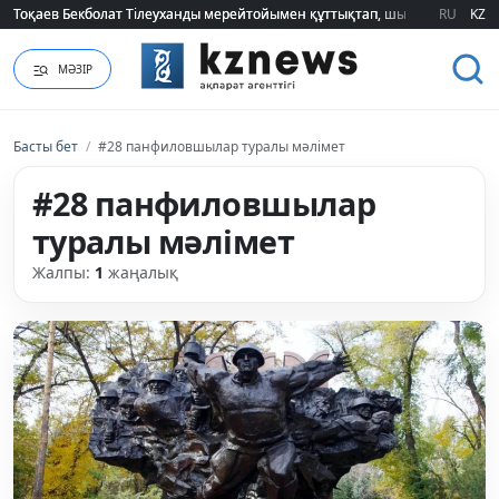
Тоқаев Бекболат Тілеуханды мерейтойымен құттықтап, шығармашылық т
Тоқаев Бекболат Тілеуханды мерейтойымен құттықтап, шығармашылық т
RU
KZ
МӘЗІР
Басты бет
/
#28 панфиловшылар туралы мәлімет
#28 панфиловшылар
туралы мәлімет
Жалпы:
1
жаңалық