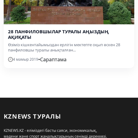
28 ПАНФИЛОВШЫЛАР ТУРАЛЫ АҢЫЗДЫҢ
АҚИҚАТЫ
Өзіміз кішкентайымыздан ерлігін мектепте оқып өскен 28
панфиловшы туралы анықталған...
•
Сараптама
4 мамыр 2019
KZNEWS ТУРАЛЫ
KZNEWS.KZ - еліміздегі басты саяси, экономикалық,
мәдени және спорт жаңалықтарының сенімді дереккөзі.