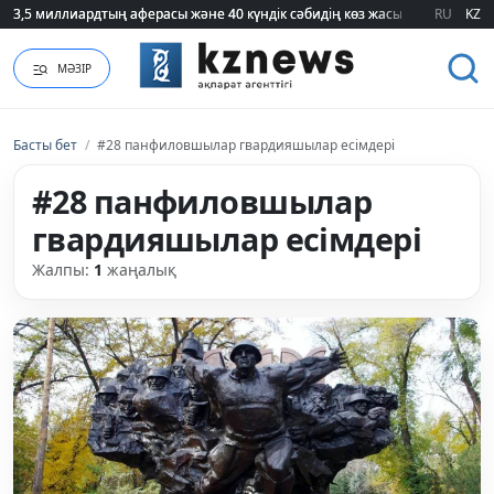
3,5 миллиардтың аферасы және 40 күндік сәбидің көз жасы: Медицинад
3,5 миллиардтың аферасы және 40 күндік сәбидің көз жасы: Медицинад
RU
KZ
МӘЗІР
Басты бет
/
#28 панфиловшылар гвардияшылар есімдері
#28 панфиловшылар
гвардияшылар есімдері
Жалпы:
1
жаңалық