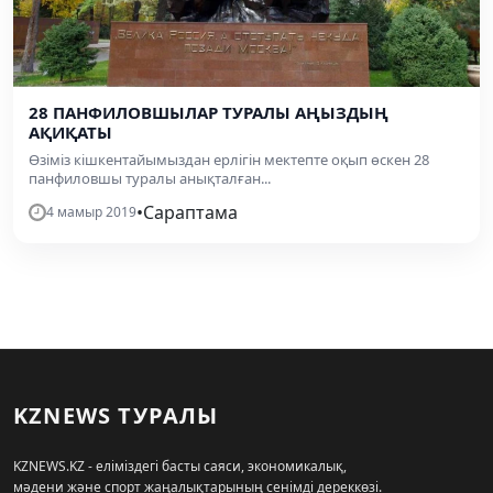
28 ПАНФИЛОВШЫЛАР ТУРАЛЫ АҢЫЗДЫҢ
АҚИҚАТЫ
Өзіміз кішкентайымыздан ерлігін мектепте оқып өскен 28
панфиловшы туралы анықталған...
•
Сараптама
4 мамыр 2019
KZNEWS ТУРАЛЫ
KZNEWS.KZ - еліміздегі басты саяси, экономикалық,
мәдени және спорт жаңалықтарының сенімді дереккөзі.