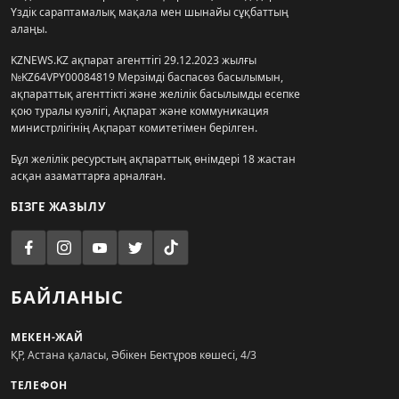
Үздік сараптамалық мақала мен шынайы сұқбаттың
алаңы.
KZNEWS.KZ ақпарат агенттігі 29.12.2023 жылғы
№KZ64VPY00084819 Мерзімді баспасөз басылымын,
ақпараттық агенттікті және желілік басылымды есепке
қою туралы куәлігі, Ақпарат және коммуникация
министрлігінің Ақпарат комитетімен берілген.
Бұл желілік ресурстың ақпараттық өнімдері 18 жастан
асқан азаматтарға арналған.
БІЗГЕ ЖАЗЫЛУ
БАЙЛАНЫС
МЕКЕН-ЖАЙ
ҚР, Астана қаласы, Әбікен Бектұров көшесі, 4/3
ТЕЛЕФОН