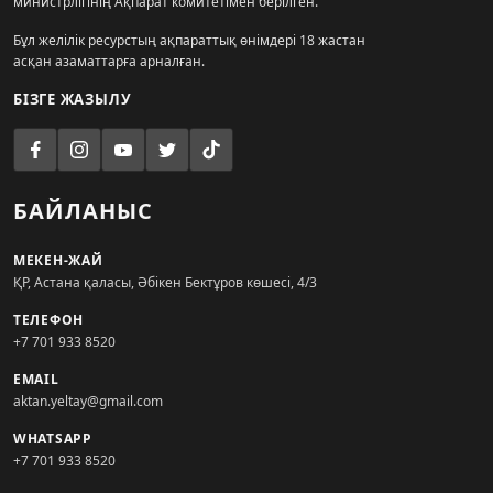
министрлігінің Ақпарат комитетімен берілген.
Бұл желілік ресурстың ақпараттық өнімдері 18 жастан
асқан азаматтарға арналған.
БІЗГЕ ЖАЗЫЛУ
БАЙЛАНЫС
МЕКЕН-ЖАЙ
ҚР, Астана қаласы, Әбікен Бектұров көшесі, 4/3
ТЕЛЕФОН
+7 701 933 8520
EMAIL
aktan.yeltay@gmail.com
WHATSAPP
+7 701 933 8520