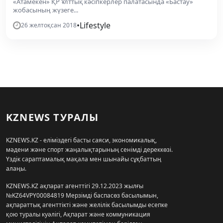
«Атамекен» ҚР Ұлттық кәсіпкерлер палатасында «Бастау»
жобасының жүзеге...
•
Lifestyle
26 желтоқсан 2018
KZNEWS ТУРАЛЫ
KZNEWS.KZ - еліміздегі басты саяси, экономикалық,
мәдени және спорт жаңалықтарының сенімді дереккөзі.
Үздік сараптамалық мақала мен шынайы сұқбаттың
алаңы.
KZNEWS.KZ ақпарат агенттігі 29.12.2023 жылғы
№KZ64VPY00084819 Мерзімді баспасөз басылымын,
ақпараттық агенттікті және желілік басылымды есепке
қою туралы куәлігі, Ақпарат және коммуникация