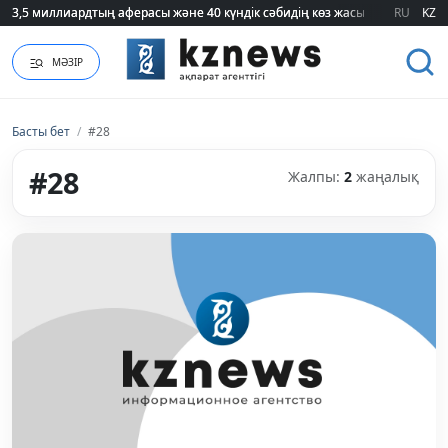
3,5 миллиардтың аферасы және 40 күндік сәбидің көз жасы: Медицинад
3,5 миллиардтың аферасы және 40 күндік сәбидің көз жасы: Медицинад
RU
KZ
МӘЗІР
Басты бет
/
#28
#28
Жалпы:
2
жаңалық