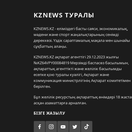
KZNEWS ТУРАЛЫ
KZNEWS.KZ - еліміздегі басты саяси, экономикалық,
мәдени және спорт жаңалықтарының сенімді
дереккөзі. Үздік сараптамалық мақала мен шынайы
сұқбаттың алаңы.
KZNEWS.KZ ақпарат агенттігі 29.12.2023 жылғы
№KZ64VPY00084819 Мерзімді баспасөз басылымын,
ақпараттық агенттікті және желілік басылымды
есепке қою туралы куәлігі, Ақпарат және
коммуникация министрлігінің Ақпарат комитетімен
берілген.
Бұл желілік ресурстың ақпараттық өнімдері 18 жаста
асқан азаматтарға арналған.
БІЗГЕ ЖАЗЫЛУ