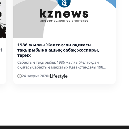
1986 жылғы Желтоқсан оқиғасы
і
тақырыбына ашық сабақ жоспары,
тарих
Сабақтың тақырыбы: 1986 жылғы Желтоқсан
оқиғасыСабақтың мақсаты:- Қазақстандағы 198...
•
Lifestyle
24 наурыз 2020