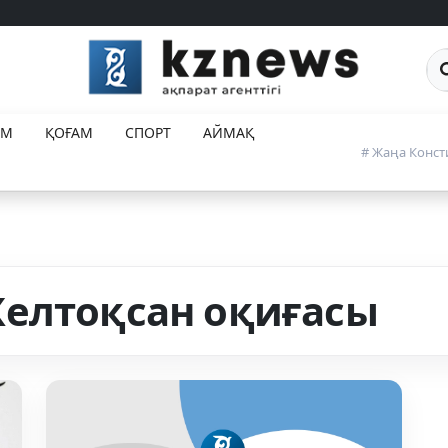
Са
ЕМ
ҚОҒАМ
СПОРТ
АЙМАҚ
# Жаңа Конст
елтоқсан оқиғасы