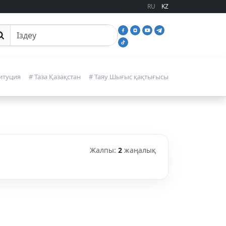
RU
KZ
йттан іздеу
итуция
# Таза Қазақстан
# Таяу Шығыс қақтығысы
Жалпы:
2
жаңалық