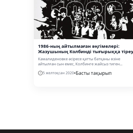
1986-ның айтылмаған әңгімелері:
Жазушының Колбинді тығырыққа тіреу
Камалиденовке әсіресе қатты батқаны өзіне
айтылған сын емес, Колбинге жайсыз тиген...
•
Басты тақырып
5 желтоқсан 2020