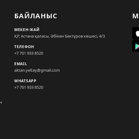
БАЙЛАНЫС
М
МЕКЕН-ЖАЙ
ҚР, Астана қаласы, Әбікен Бектұров көшесі, 4/3
ТЕЛЕФОН
+7 701 933 8520
EMAIL
aktan.yeltay@gmail.com
WHATSAPP
+7 701 933 8520
н