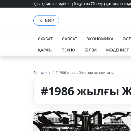
Қазақстан әлемдегі ең бақуатты 70 елдің қатарына енді
Қазақстан әлемдегі ең бақуатты 70 елдің қатарына енді
МӘЗІР
СҰХБАТ
САЯСАТ
ЭКОНОМИКА
ӘЛ
ҚАРЖЫ
ТЕХНО
БІЛІМ
МӘДЕНИЕТ
Басты бет
/
#1986 жылғы Желтоқсан оқиғасы
#1986 жылғы Ж