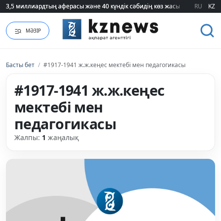
3,5 миллиардтың аферасы және 40 күндік сәбидің көз жасы: Медицинад
3,5 миллиардтың аферасы және 40 күндік сәбидің көз жасы: Медицинад
RU
KZ
МӘЗІР
Басты бет
/
#1917-1941 ж.ж.кеңес мектебі мен педагогикасы
#1917-1941 ж.ж.кеңес
мектебі мен
педагогикасы
Жалпы:
1
жаңалық