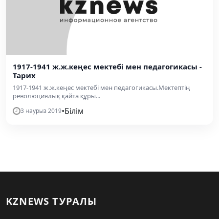
1917-1941 ж.ж.кеңес мектебі мен педагогикасы -
Тарих
1917-1941 ж.ж.кеңес мектебі мен педагогикасы.Мектептің
революциялық қайта құры...
•
Білім
3 наурыз 2019
KZNEWS ТУРАЛЫ