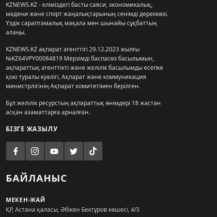
KZNEWS.KZ - еліміздегі басты саяси, экономикалық,
мәдени және спорт жаңалықтарының сенімді дереккөзі.
Үздік сараптамалық мақала мен шынайы сұқбаттың
алаңы.
KZNEWS.KZ ақпарат агенттігі 29.12.2023 жылғы
№KZ64VPY00084819 Мерзімді баспасөз басылымын,
ақпараттық агенттікті және желілік басылымды есепке
қою туралы куәлігі, Ақпарат және коммуникация
министрлігінің Ақпарат комитетімен берілген.
Бұл желілік ресурстың ақпараттық өнімдері 18 жастан
асқан азаматтарға арналған.
БІЗГЕ ЖАЗЫЛУ
БАЙЛАНЫС
МЕКЕН-ЖАЙ
ҚР, Астана қаласы, Әбікен Бектұров көшесі, 4/3