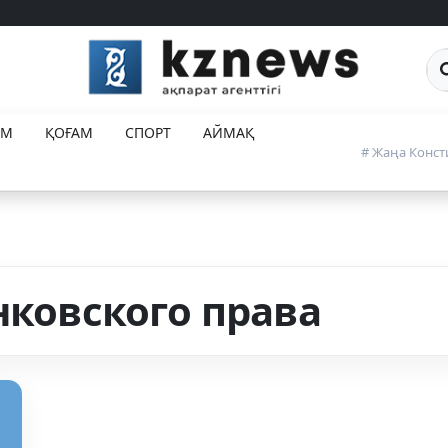
Са
ЕМ
ҚОҒАМ
СПОРТ
АЙМАҚ
# Жаңа Конст
нковского права