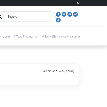
RU
KZ
йттан іздеу
итуция
# Таза Қазақстан
# Таяу Шығыс қақтығысы
Жалпы:
1
жаңалық