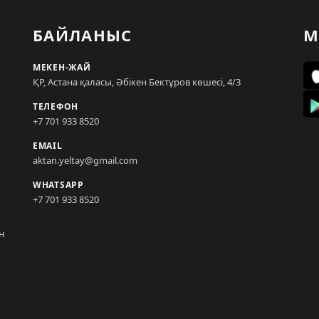
БАЙЛАНЫС
М
МЕКЕН-ЖАЙ
ҚР, Астана қаласы, Әбікен Бектұров көшесі, 4/3
ТЕЛЕФОН
+7 701 933 8520
EMAIL
aktan.yeltay@gmail.com
WHATSAPP
+7 701 933 8520
н