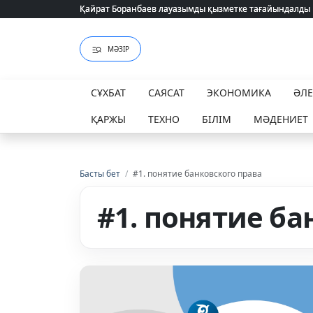
Қайрат Боранбаев лауазымды қызметке тағайындалды
Қайрат Боранбаев лауазымды қызметке тағайындалды
МӘЗІР
СҰХБАТ
САЯСАТ
ЭКОНОМИКА
ӘЛ
ҚАРЖЫ
ТЕХНО
БІЛІМ
МӘДЕНИЕТ
Басты бет
/
#1. понятие банковского права
#1. понятие ба