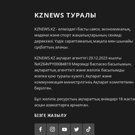
KZNEWS ТУРАЛЫ
KZNEWS.KZ - еліміздегі басты саяси, экономикалық,
мәдени және спорт жаңалықтарының сенімді
дереккөзі. Үздік сараптамалық мақала мен шынайы
сұқбаттың алаңы.
KZNEWS.KZ ақпарат агенттігі 29.12.2023 жылғы
№KZ64VPY00084819 Мерзімді баспасөз басылымын,
ақпараттық агенттікті және желілік басылымды
есепке қою туралы куәлігі, Ақпарат және
коммуникация министрлігінің Ақпарат комитетімен
берілген.
Бұл желілік ресурстың ақпараттық өнімдері 18 жаста
асқан азаматтарға арналған.
БІЗГЕ ЖАЗЫЛУ