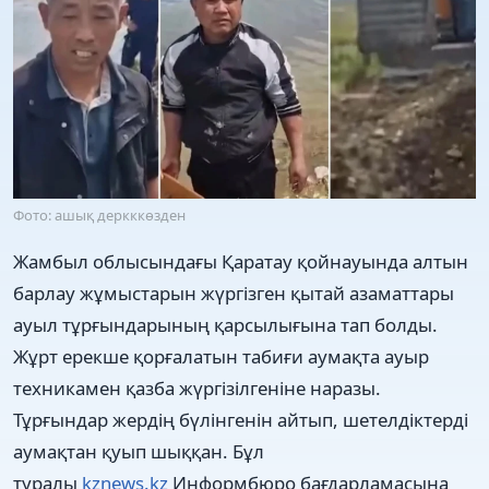
Фото: ашық деркккөзден
Жамбыл облысындағы Қаратау қойнауында алтын
барлау жұмыстарын жүргізген қытай азаматтары
ауыл тұрғындарының қарсылығына тап болды.
Жұрт ерекше қорғалатын табиғи аумақта ауыр
техникамен қазба жүргізілгеніне наразы.
Тұрғындар жердің бүлінгенін айтып, шетелдіктерді
аумақтан қуып шыққан. Бұл
туралы
kznews.kz
Информбюро бағдарламасына