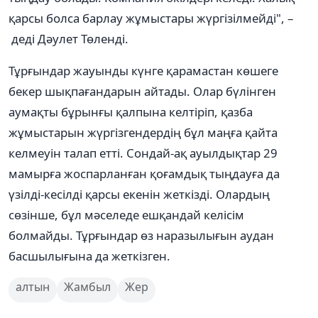
қарсы болса барлау жұмыстары жүргізілмейді", –
деді Дәулет Төленді.
Тұрғындар жауынды күнге қарамастан көшеге
бекер шықпағандарын айтады. Олар бүлінген
аумақты бұрынғы қалпына келтіріп, қазба
жұмыстарын жүргізгендердің бұл маңға қайта
келмеуін талап етті. Сондай-ақ ауылдықтар 29
мамырға жоспарланған қоғамдық тыңдауға да
үзілді-кесілді қарсы екенін жеткізді. Олардың
сөзінше, бұл мәселеде ешқандай келісім
болмайды. Тұрғындар өз наразылығын аудан
басшылығына да жеткізген.
алтын
Жамбыл
Жер