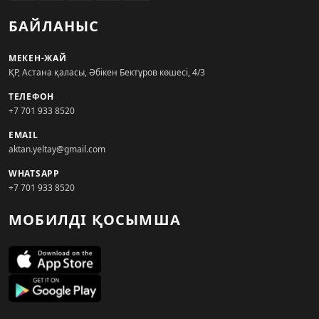
БАЙЛАНЫС
МЕКЕН-ЖАЙ
ҚР, Астана қаласы, Әбікен Бектұров көшесі, 4/3
ТЕЛЕФОН
+7 701 933 8520
EMAIL
aktan.yeltay@gmail.com
WHATSAPP
+7 701 933 8520
МОБИЛДІ ҚОСЫМША