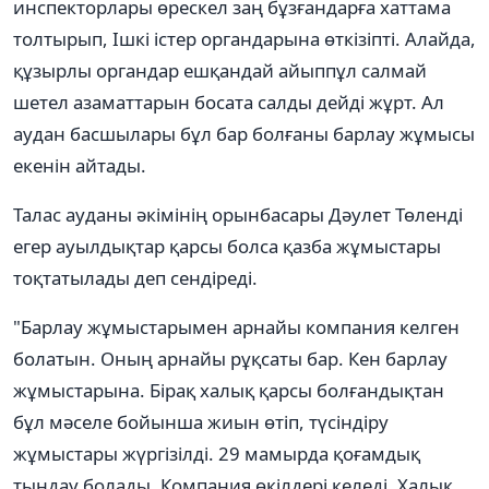
инспекторлары өрескел заң бұзғандарға хаттама
толтырып, Ішкі істер органдарына өткізіпті. Алайда,
құзырлы органдар ешқандай айыппұл салмай
шетел азаматтарын босата салды дейді жұрт. Ал
аудан басшылары бұл бар болғаны барлау жұмысы
екенін айтады.
Талас ауданы әкімінің орынбасары Дәулет Төленді
егер ауылдықтар қарсы болса қазба жұмыстары
тоқтатылады деп сендіреді.
"Барлау жұмыстарымен арнайы компания келген
болатын. Оның арнайы рұқсаты бар. Кен барлау
жұмыстарына. Бірақ халық қарсы болғандықтан
бұл мәселе бойынша жиын өтіп, түсіндіру
жұмыстары жүргізілді. 29 мамырда қоғамдық
тыңдау болады. Компания өкілдері келеді. Халық