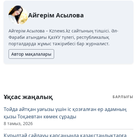
Айгерім Асылова
Айгерім Асылова – Kznews.kz сайтының тілшісі. Әл-
Фараби атындағы ҚазҰУ түлегі, республикалық
порталдарда жұмыс тәжірибесі бар журналист.
Автор мақалалары
Ұқсас жаңалық
БАРЛЫҒЫ
Тойда айтқан уағызы үшін іс қозғалған ер адамның
қызы Тоқаевтан көмек сұрады
8 тамыз, 2026
Құрылтай сайлауы қарсаңында қазақстандықтарға