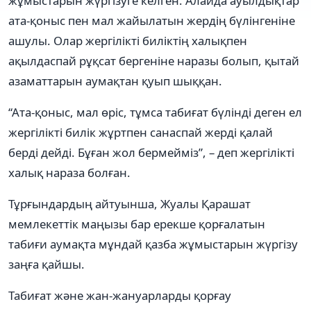
жұмыстарын жүргізуге келген. Алайда ауылдықтар
ата-қоныс пен мал жайылатын жердің бүлінгеніне
ашулы. Олар жергілікті биліктің халықпен
ақылдаспай рұқсат бергеніне наразы болып, қытай
азаматтарын аумақтан қуып шыққан.
“Ата-қоныс, мал өріс, тұмса табиғат бүлінді деген ел
жергілікті билік жұртпен санаспай жерді қалай
берді дейді. Бұған жол бермейміз”, – деп жергілікті
халық нараза болған.
Тұрғындардың айтуынша, Жуалы Қарашат
мемлекеттік маңызы бар ерекше қорғалатын
табиғи аумақта мұндай қазба жұмыстарын жүргізу
заңға қайшы.
Табиғат және жан-жануарларды қорғау