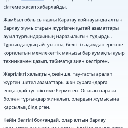
сілтеме жасап хабарлайды.
Жамбыл облысындағы Қаратау қойнауында алтын
барлау жұмыстарын жүргізген қытай азаматтары
ауыл тұрғындарының наразылығын тудырды.
Тұрғындардың айтуынша, белгісіз адамдар ерекше
қорғалатын мемлекеттік маңызы бар аумақты ауыр
техникамен қазып, табиғатқа зиян келтірген.
Жергілікті халықтың сөзінше, тау-тасты аралап
жүрген шетел азаматтары жөн сұрағандарға
ешқандай түсініктеме бермеген. Осыған наразы
болған тұрғындар жиналып, олардың жұмысына
қарсылық білдірген.
Кейін белгілі болғандай, олар алтын барлау