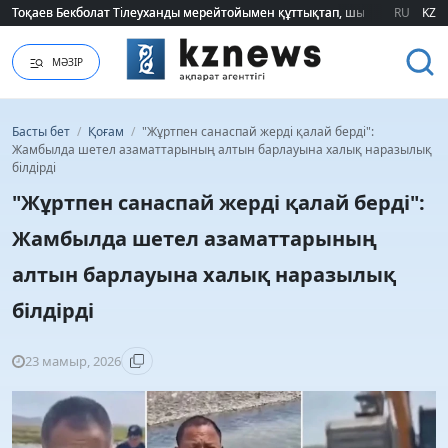
Тоқаев Бекболат Тілеуханды мерейтойымен құттықтап, шығармашылық т
Тоқаев Бекболат Тілеуханды мерейтойымен құттықтап, шығармашылық т
RU
KZ
МӘЗІР
Басты бет
/
Қоғам
/
"Жұртпен санаспай жерді қалай берді":
Жамбылда шетел азаматтарының алтын барлауына халық наразылық
білдірді
"Жұртпен санаспай жерді қалай берді":
Жамбылда шетел азаматтарының
алтын барлауына халық наразылық
білдірді
23 мамыр, 2026