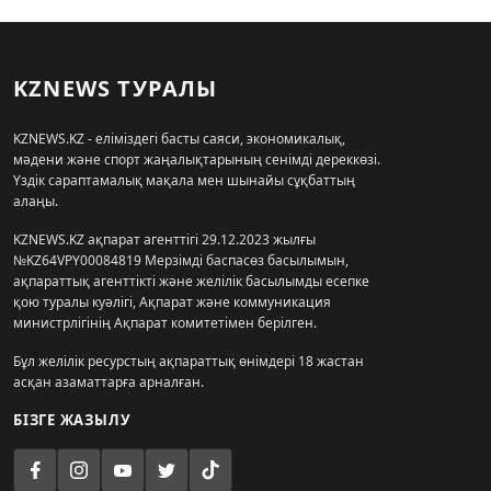
KZNEWS ТУРАЛЫ
KZNEWS.KZ - еліміздегі басты саяси, экономикалық,
мәдени және спорт жаңалықтарының сенімді дереккөзі.
Үздік сараптамалық мақала мен шынайы сұқбаттың
алаңы.
KZNEWS.KZ ақпарат агенттігі 29.12.2023 жылғы
№KZ64VPY00084819 Мерзімді баспасөз басылымын,
ақпараттық агенттікті және желілік басылымды есепке
қою туралы куәлігі, Ақпарат және коммуникация
министрлігінің Ақпарат комитетімен берілген.
Бұл желілік ресурстың ақпараттық өнімдері 18 жастан
асқан азаматтарға арналған.
БІЗГЕ ЖАЗЫЛУ