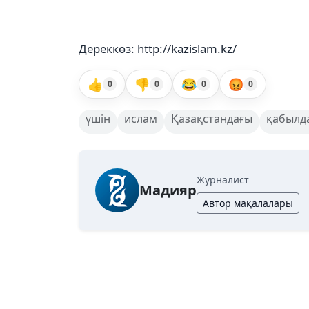
Дереккөз: http://kazislam.kz/
👍
👎
😂
😡
0
0
0
0
үшін
ислам
Қазақстандағы
қабылд
Журналист
Мадияр
Автор мақалалары