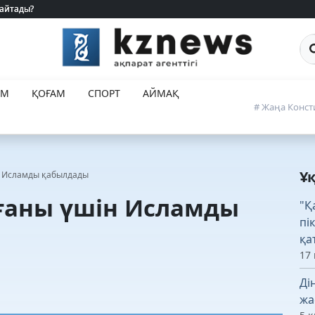
 айтады?
 айтады?
Са
ЕМ
ҚОҒАМ
СПОРТ
АЙМАҚ
# Жаңа Конст
Ұ
н Исламды қабылдады
ғаны үшін Исламды
"Қ
пі
қа
17
Ді
жа