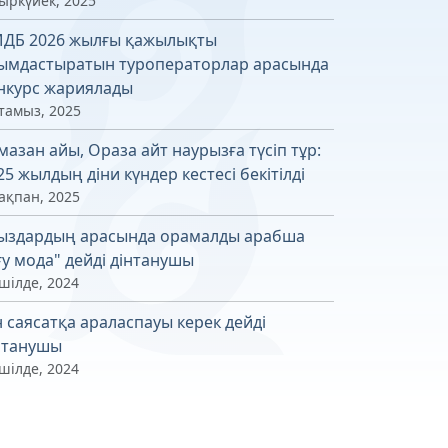
қыркүйек, 2025
ДБ 2026 жылғы қажылықты
ымдастыратын туроператорлар арасында
нкурс жариялады
 тамыз, 2025
мазан айы, Ораза айт наурызға түсіп тұр:
25 жылдың діни күндер кестесі бекітілді
ақпан, 2025
ыздардың арасында орамалды арабша
ғу мода" дейді дінтанушы
шілде, 2024
н саясатқа араласпауы керек дейді
нтанушы
шілде, 2024