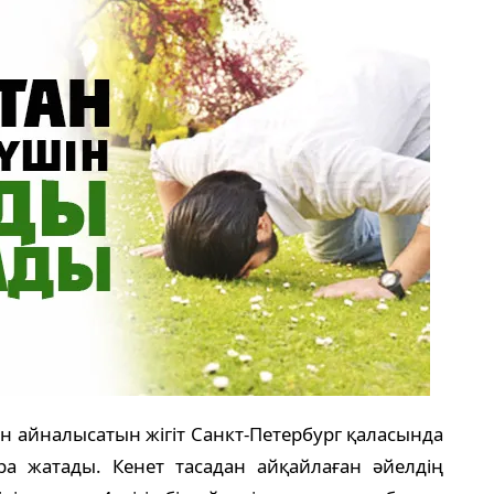
н айналысатын жігіт Санкт-Петербург қаласында
а жатады. Кенет тасадан айқайлаған әйелдің