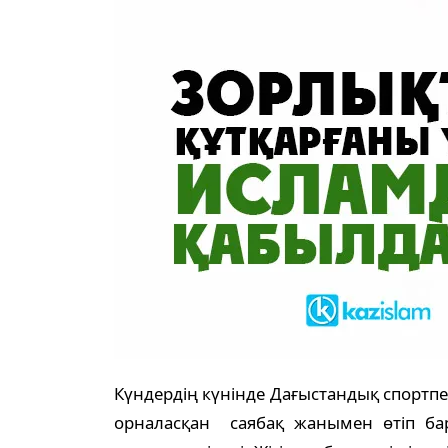
Күндердің күнінде Дағыстандық спортпе
орналасқан саябақ жанымен өтіп бар