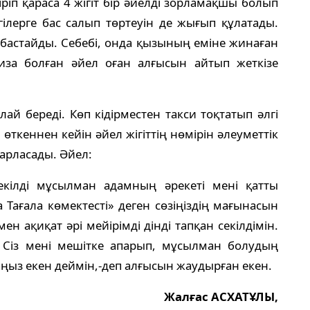
кіріп қараса 4 жігіт бір әйелді зорламақшы болып
гілерге бас салып төртеуін де жығып құлатады.
 бастайды. Себебі, онда қызының еміне жинаған
риза болған әйел оған алғысын айтып жеткізе
алай береді. Көп кідірместен такси тоқтатып әлгі
 өткеннен кейін әйел жігіттің нөмірін әлеуметтік
арласады. Әйел:
секілді мұсылман адамның әрекеті мені қатты
 Тағала көмектесті» деген сөзіңіздің мағынасын
мен ақиқат әрі мейірімді дінді тапқан секілдімін.
Сіз мені мешітке апарып, мұсылман болудың
аңыз екен деймін,-деп алғысын жаудырған екен.
Жалғас АСХАТҰЛЫ,