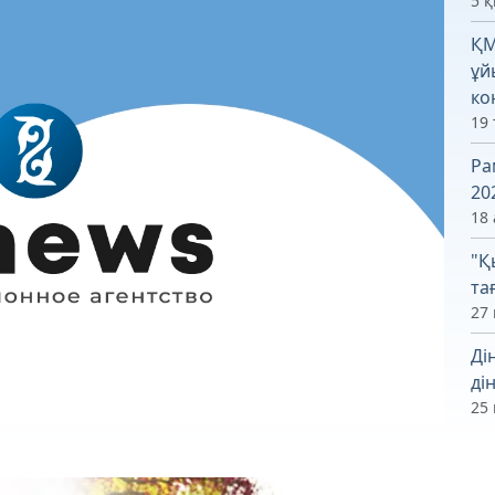
5 
ҚМ
ұй
ко
19
Ра
20
18 
"Қ
та
27 
Ді
ді
25 