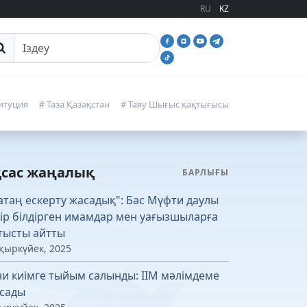
RU
KZ
йттан іздеу
итуция
# Таза Қазақстан
# Таяу Шығыс қақтығысы
қсас жаңалық
БАРЛЫҒЫ
атаң ескерту жасадық": Бас Мүфти даулы
кір білдірген имамдар мен уағызшыларға
тысты айтты
 қыркүйек, 2025
ни киімге тыйым салынды: ІІМ мәлімдеме
сады