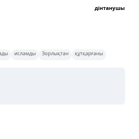
дінтанушы
ады
исламды
Зорлықтан
құтқарғаны