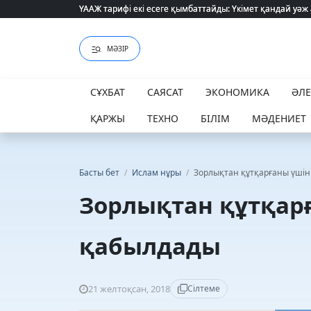
ҮААЖ тарифі екі есеге қымбаттайды: Үкімет қандай уәж
ҮААЖ тарифі екі есеге қымбаттайды: Үкімет қандай уәж
МӘЗІР
СҰХБАТ
САЯСАТ
ЭКОНОМИКА
ӘЛ
ҚАРЖЫ
ТЕХНО
БІЛІМ
МӘДЕНИЕТ
Басты бет
/
Ислам нұры
/
Зорлықтан құтқарғаны үші
Зорлықтан құтқар
қабылдады
21 желтоқсан, 2018
Сілтеме