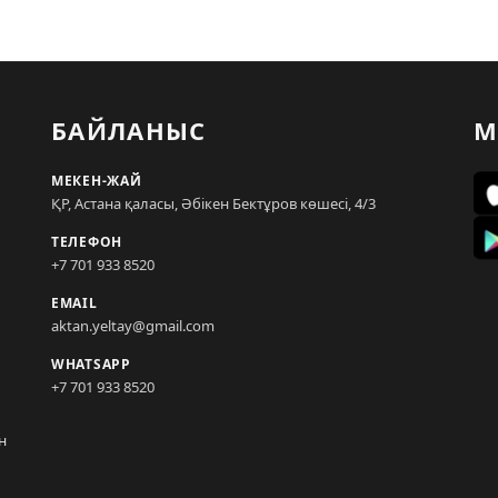
БАЙЛАНЫС
М
МЕКЕН-ЖАЙ
ҚР, Астана қаласы, Әбікен Бектұров көшесі, 4/3
ТЕЛЕФОН
+7 701 933 8520
EMAIL
aktan.yeltay@gmail.com
WHATSAPP
+7 701 933 8520
н