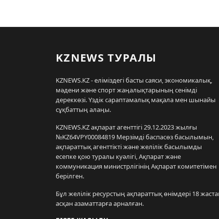
KZNEWS ТУРАЛЫ
KZNEWS.KZ - еліміздегі басты саяси, экономикалық,
мәдени және спорт жаңалықтарының сенімді
дереккөзі. Үздік сараптамалық мақала мен шынайы
сұқбаттың алаңы.
KZNEWS.KZ ақпарат агенттігі 29.12.2023 жылғы
№KZ64VPY00084819 Мерзімді баспасөз басылымын,
ақпараттық агенттікті және желілік басылымды
есепке қою туралы куәлігі, Ақпарат және
коммуникация министрлігінің Ақпарат комитетімен
берілген.
Бұл желілік ресурстың ақпараттық өнімдері 18 жаста
асқан азаматтарға арналған.