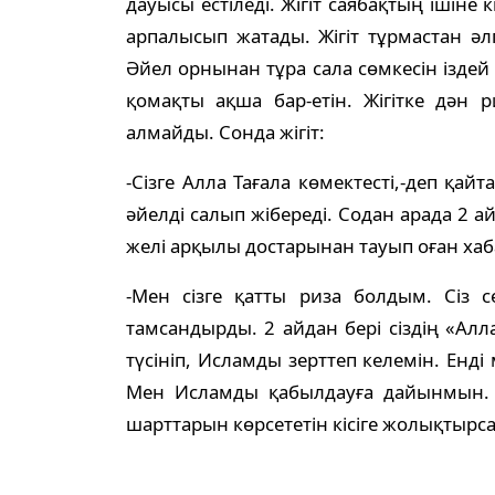
дауысы естіледі. Жігіт саябақтың ішіне 
арпалысып жатады. Жігіт тұрмастан әл
Әйел орнынан тұра сала сөмкесін іздей
қомақты ақша бар-етін. Жігітке дән 
алмайды. Сонда жігіт:
-Сізге Алла Тағала көмектесті,-деп қайт
әйелді салып жібереді. Содан арада 2 ай
желі арқылы достарынан тауып оған хаб
-Мен сізге қатты риза болдым. Сіз 
тамсандырды. 2 айдан бері сіздің «Алла
түсініп, Исламды зерттеп келемін. Енді 
Мен Исламды қабылдауға дайынмын. 
шарттарын көрсететін кісіге жолықтырс