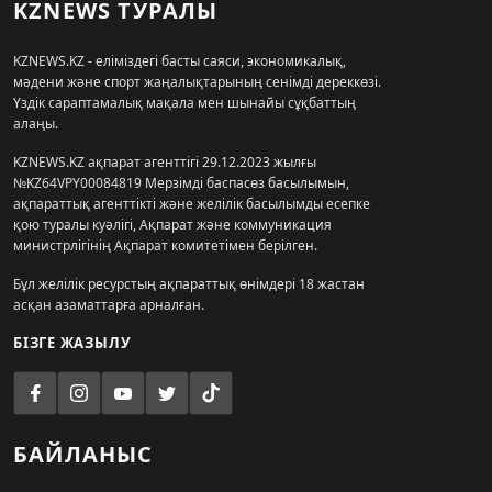
KZNEWS ТУРАЛЫ
KZNEWS.KZ - еліміздегі басты саяси, экономикалық,
мәдени және спорт жаңалықтарының сенімді дереккөзі.
Үздік сараптамалық мақала мен шынайы сұқбаттың
алаңы.
KZNEWS.KZ ақпарат агенттігі 29.12.2023 жылғы
№KZ64VPY00084819 Мерзімді баспасөз басылымын,
ақпараттық агенттікті және желілік басылымды есепке
қою туралы куәлігі, Ақпарат және коммуникация
министрлігінің Ақпарат комитетімен берілген.
Бұл желілік ресурстың ақпараттық өнімдері 18 жастан
асқан азаматтарға арналған.
БІЗГЕ ЖАЗЫЛУ
БАЙЛАНЫС