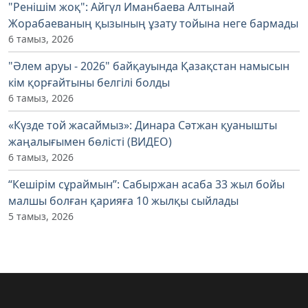
"Ренішім жоқ": Айгүл Иманбаева Алтынай
Жорабаеваның қызының ұзату тойына неге бармады
6 тамыз, 2026
"Әлем аруы - 2026" байқауында Қазақстан намысын
кім қорғайтыны белгілі болды
6 тамыз, 2026
«Күзде той жасаймыз»: Динара Сәтжан қуанышты
жаңалығымен бөлісті (ВИДЕО)
6 тамыз, 2026
“Кешірім сұраймын”: Сабыржан асаба 33 жыл бойы
малшы болған қарияға 10 жылқы сыйлады
5 тамыз, 2026