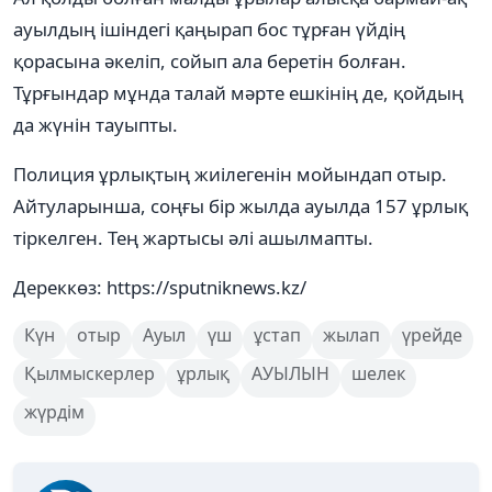
ауылдың ішіндегі қаңырап бос тұрған үйдің
қорасына әкеліп, сойып ала беретін болған.
Тұрғындар мұнда талай мәрте ешкінің де, қойдың
да жүнін тауыпты.
Полиция ұрлықтың жиілегенін мойындап отыр.
Айтуларынша, соңғы бір жылда ауылда 157 ұрлық
тіркелген. Тең жартысы әлі ашылмапты.
Дереккөз: https://sputniknews.kz/
Күн
отыр
Ауыл
үш
ұстап
жылап
үрейде
Қылмыскерлер
ұрлық
АУЫЛЫН
шелек
жүрдім