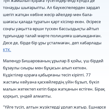
Түн жамылып қораға түсетіндер енді күндіз де
тонауды шығарыпты. Ал баукеспелерден зардап
шегіп жатқан көбіне жесір әйелдер мен бала-
шағасы қалада тұратын қарт кісілер екен. Әсіресе
соңғы уақытта өрши түскен бассыздықты айтып
тұрғындар талай мәрте полицияға шағымданған.
Десе де, бірде бір ұры ұсталмаған, деп хабарлады
КТК.
Маленұр Бишарованың ұрылар 8 қойы, үш бірдей
бұзаулы сиыры мен бұқасын алып кеткен.
Күдіктілер қораға қабырғаны тесіп кіріпті. 77
жастағы кейуана қаскөйлердің үйін бұзып, бүкіл
малын жетектеп кетіп бара жатқанын естіген. Бірақ
қорқып, үндей алмапты.
"Үйге түсіп, алтын жүзіктерді ұрлап жатыр. Ешнәрсе