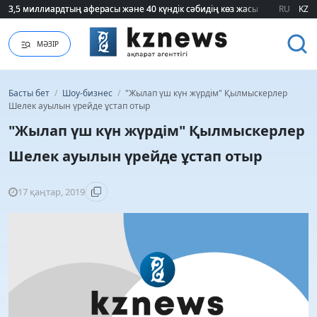
3,5 миллиардтың аферасы және 40 күндік сәбидің көз жасы: Медицинад
3,5 миллиардтың аферасы және 40 күндік сәбидің көз жасы: Медицинад
RU
KZ
МӘЗІР
Басты бет
/
Шоу-бизнес
/
"Жылап үш күн жүрдім" Қылмыскерлер
Шелек ауылын үрейде ұстап отыр
"Жылап үш күн жүрдім" Қылмыскерлер
Шелек ауылын үрейде ұстап отыр
17 қаңтар, 2019