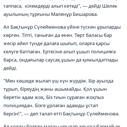
таппаса, кілемдерді алып кетеді", — дейді Шелек
ауылының тұрғыны Маленұр Бишарова.
Ал Бақтынұр Сүлейменова үйіне түскен ұрыларды
көрген. Тіпті, таныған да екен. Төрт баласы бар
жесір әйел түнде далаға шығып, оларға қарсы
келуге батпаған. Ертесіне алып ұшып полицияға
барса, ондағылар саусақ ұшын да қимылдатпады
дейді.
"Мен көшеде жылап үш күн жүрдім. Бір ауылда
тұрып, біреудің жаны ашымайды. Қол ұшын
беретін адам жоқ. Біз тиын сұраған жоқпыз
полициядан. Бізге ұрлаған адамды ұстап
берсін!", — деп талап етті Бақтынұр Сүлейменова.
Ал қолды болған малды ұрылар алысқа бармай-ақ