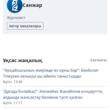
Санжар
Журналист
Автор мақалалары
Ұқсас жаңалық
БАРЛЫҒЫ
“Әрқайсысының өмірімде өз орны бар”: Бекболат
Тілеухан халыққа үш әйелін таныстырды
Бүгін, 13:48
“Дұғада болайық!”: Кенжебек Жанәбілов концерттің
алдында жансақтау бөліміне түсіп қалған
Бүгін, 11:17