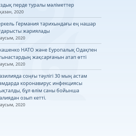
здық перде туралы мәліметтер
қазан, 2020
ркель Германия тарихындағы ең нашар
ғдарысты жариялады
маусым, 2020
кашенко НАТО және Еуропалық Одақпен
тынастардың жақсарғанын атап өтті
маусым, 2020
азилияда соңғы тәулігі 30 мың астам
амдарда коронавирус инфекциясы
ықталды, бұл өлім саны бойынша
алиядан озып кетті.
маусым, 2020