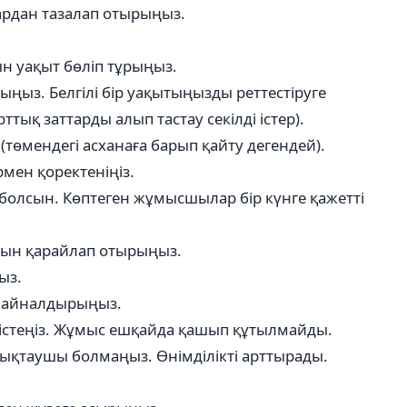
ардан тазалап отырыңыз.
н уақыт бөліп тұрыңыз.
ыңыз. Белгілі бір уақытыңызды реттестіруге
ттық заттарды алып тастау секілді істер).
төмендегі асханаға барып қайту дегендей).
рмен қоректеніңіз.
н болсын. Көптеген жұмысшылар бір күнге қажетті
сосын қарайлап отырыңыз.
ыз.
е айналдырыңыз.
на істеңіз. Жұмыс ешқайда қашып құтылмайды.
ұйықтаушы болмаңыз. Өнімділікті арттырады.