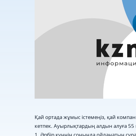
Қай ортада жұмыс істемеңіз, қай компа
кетпек. Ауырлықтардың алдын алуға 55 
1. Әрбір күннің соңында ойланатын сұ