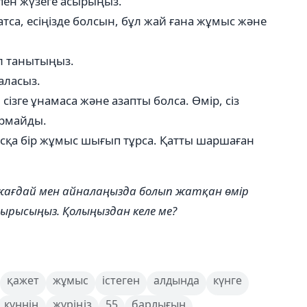
пен жүзеге асырыңыз.
тса, есіңізде болсын, бұл жай ғана жұмыс және
іл танытыңыз.
аласыз.
сізге ұнамаса және азапты болса. Өмір, сіз
ұрмайды.
басқа бір жұмыс шығып тұрса. Қатты шаршаған
 жағдай мен айналаңызда болып жатқан өмір
тырысыңыз. Қолыңыздан келе ме?
қажет
жұмыс
істеген
алдында
күнге
күннің
жүріңіз
55
барлығын