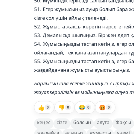
50. Мүмкіндіктеріңізді салқынқандылық
51. Егер жұмысыңыз ауыр болып бара жа
сізге сол үшін айлық төленеді.
52. Жұмыста жақсы көретін нәрсеге пей
53. Демалысқа шығыңыз. Бір жеңілдеп қ
54. Жұмысыңызды тастап кетіңіз, егер ол 
ойлағандай, тек қана азаптанулардан т
55. Жұмысыңызды тастап кетіңіз, егер 
жағдайда ғана жұмысты ауыстырыңыз.
Барлығын ішкі есепке жинаңыз. Сыртқы
жауапкершілігін өз мойыныңызға алуға 
👍
👎
😂
😡
0
0
0
0
кеңес
сізге
болсын
алуға
Жақсы
жағдайда
алыңыз
жұмысты
үнемі