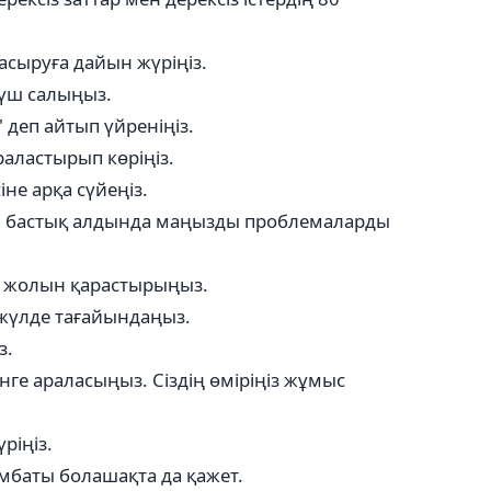
 асыруға дайын жүріңіз.
күш салыңыз.
" деп айтып үйреніңіз.
раластырып көріңіз.
іне арқа сүйеңіз.
ан, бастық алдында маңызды проблемаларды
у жолын қарастырыңыз.
е жүлде тағайындаңыз.
з.
нге араласыңыз. Сіздің өміріңіз жұмыс
ріңіз.
сымбаты болашақта да қажет.