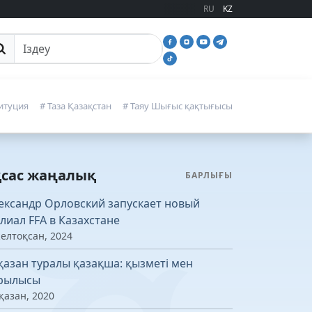
RU
KZ
йттан іздеу
итуция
# Таза Қазақстан
# Таяу Шығыс қақтығысы
қсас жаңалық
БАРЛЫҒЫ
ександр Орловский запускает новый
лиал FFA в Казахстане
желтоқсан, 2024
қазан туралы қазақша: қызметі мен
рылысы
қазан, 2020