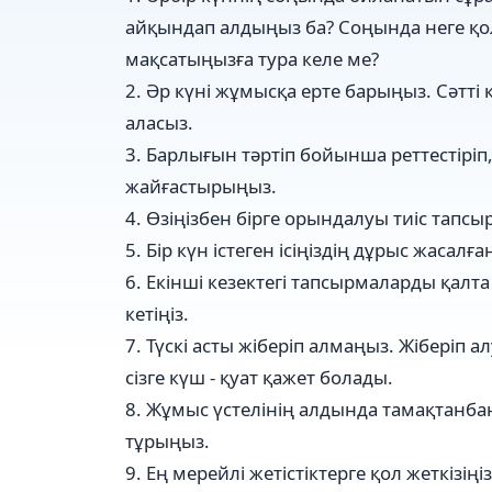
айқындап алдыңыз ба? Соңында неге қол 
мақсатыңызға тура келе ме?
2. Әр күні жұмысқа ерте барыңыз. Сәтті 
аласыз.
3. Барлығын тәртіп бойынша реттестір
жайғастырыңыз.
4. Өзіңізбен бірге орындалуы тиіс тапсы
5. Бір күн істеген ісіңіздің дұрыс жасалғ
6. Екінші кезектегі тапсырмаларды қалта
кетіңіз.
7. Түскі асты жіберіп алмаңыз. Жіберіп 
сізге күш - қуат қажет болады.
8. Жұмыс үстелінің алдында тамақтанба
тұрыңыз.
9. Ең мерейлі жетістіктерге қол жеткізіңіз