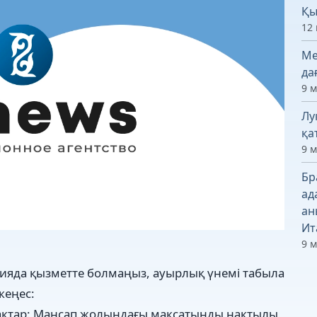
Қы
12 
Ме
да
9 
Лу
қа
9 
Бр
ад
ан
Ит
9 
нияда қызметте болмаңыз, ауырлық үнемі табыла
кеңес:
рақтар: Мансап жолындағы мақсатыңды нақтылы