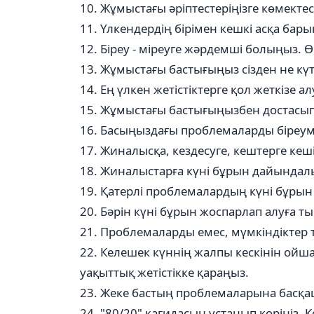
10. Жұмыстағы әріптестеріңізге көмектесі
11. Үлкендердің бірімен кешкі асқа бары
12. Біреу - міреуге жәрдемші болыңыз. 
13. Жұмыстағы бастығыңыз сізден не күт
14. Ең үлкен жетістіктерге қол жеткізе а
15. Жұмыстағы бастығыңызбен достасы
16. Басыңыздағы проблемаларды біреуме
17. Жиналысқа, кездесуге, кештерге кеш
18. Жиналыстарға күні бұрын дайындал
19. Қатерлі проблемалардың күні бұрын а
20. Бәрін күні бұрын жоспарлап алуға 
21. Проблемаларды емес, мүмкіндіктер
22. Келешек күннің жалпы кескінін ойш
уақыттық жетістікке қараңыз.
23. Жеке бастың проблемаларына басқаша
24. "80/20" қағидасын ұстанып көріңіз. К