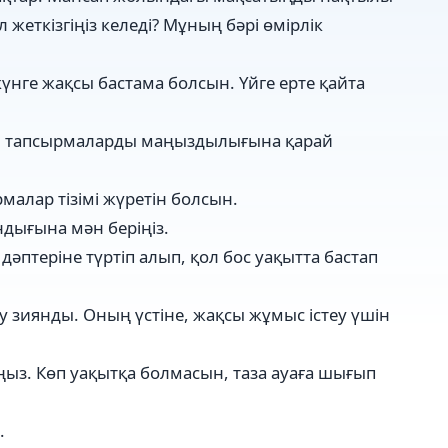
жеткізгіңіз келеді? Мұның бәрі өмірлік
күнге жақсы бастама болсын. Үйге ерте қайта
іп, тапсырмаларды маңыздылығына қарай
рмалар тізімі жүретін болсын.
андығына мән беріңіз.
 дәптеріне түртіп алып, қол бос уақытта бастап
алу зиянды. Оның үстіне, жақсы жұмыс істеу үшін
ңыз. Көп уақытқа болмасын, таза ауаға шығып
.