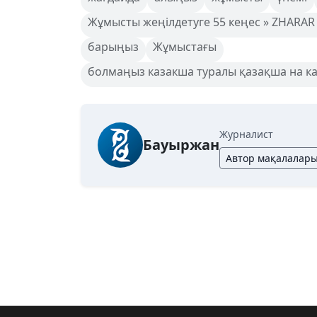
Жұмысты жеңілдетуге 55 кеңес » ZHARAR
барыңыз
Жұмыстағы
болмаңыз казакша туралы қазақша на ка
Журналист
Бауыржан
Автор мақалалар