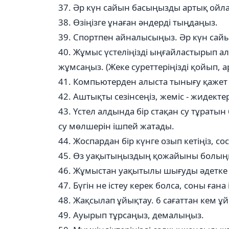
37. Әр күн сайын басыңызды артық ойл
38. Өзіңізге ұнаған әндерді тыңдаңыз.
39. Спортпен айналысыңыз. Әр күн сайы
40. Жұмыс үстеліңізді ыңғайластырып ал
жұмсаңыз. (Жеке суреттеріңізді қойып, ар
41. Компьютерден алыста тынығу қажет (
42. Аштықты сезінсеңіз, жеміс - жидекте
43. Үстел алдында бір стақан су тұраты
су мөлшерін ішпей жатады.
44. Жоспардан бір күнге озып кетіңіз, 
45. Өз уақытыңыздың қожайыны болың
46. Жұмыстан уақытылы шығуды әдетк
47. Бүгін не істеу керек болса, соны ға
48. Жақсылап ұйықтау. 6 сағаттан кем 
49. Ауырып тұрсаңыз, демалыңыз.