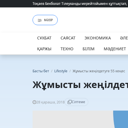
Тоқаев Бекболат Тілеуханды мерейтойымен құттықтап,
Тоқаев Бекболат Тілеуханды мерейтойымен құттықтап,
МӘЗІР
СҰХБАТ
САЯСАТ
ЭКОНОМИКА
ӘЛ
ҚАРЖЫ
ТЕХНО
БІЛІМ
МӘДЕНИЕТ
Басты бет
/
Lifestyle
/
Жұмысты жеңілдетуге 55 кеңес
Жұмысты жеңілдет
28 қараша, 2018
Сілтеме