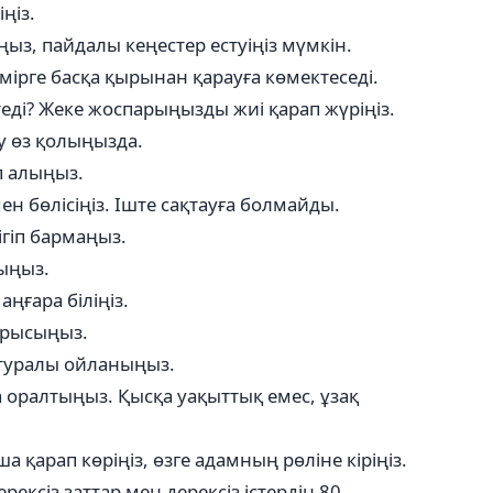
ңіз.
ңыз, пайдалы кеңестер естуіңіз мүмкін.
Өмірге басқа қырынан қарауға көмектеседі.
еді? Жеке жоспарыңызды жиі қарап жүріңіз.
лу өз қолыңызда.
п алыңыз.
н бөлісіңіз. Іште сақтауға болмайды.
ігіп бармаңыз.
ыңыз.
ңғара біліңіз.
тырысыңыз.
 туралы ойланыңыз.
а оралтыңыз. Қысқа уақыттық емес, ұзақ
 қарап көріңіз, өзге адамның рөліне кіріңіз.
ерексіз заттар мен дерексіз істердің 80