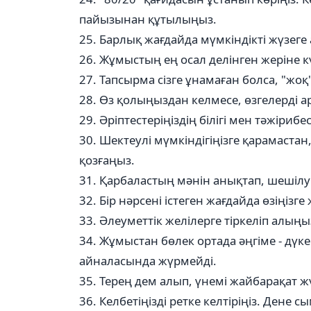
пайызынан құтылыңыз.
25. Барлық жағдайда мүмкіндікті жүзеге
26. Жұмыстың ең осал делінген жеріне 
27. Тапсырма сізге ұнамаған болса, "жоқ
28. Өз қолыңыздан келмесе, өзгелерді а
29. Әріптестеріңіздің білігі мен тәжірибес
30. Шектеулі мүмкіндігіңізге қарамаст
қозғаңыз.
31. Қарбаластың мәнін анықтап, шешіл
32. Бір нәрсені істеген жағдайда өзіңізг
33. Әлеуметтік желілерге тіркеліп алыңы
34. Жұмыстан бөлек ортада әңгіме - дүке
айналасында жүрмейді.
35. Терең дем алып, үнемі жайбарақат жү
36. Келбетіңізді ретке келтіріңіз. Дене 