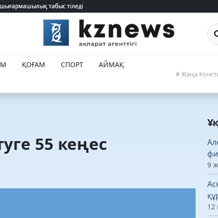
 шығармашылық табыс тіледі
 шығармашылық табыс тіледі
Са
ЕМ
ҚОҒАМ
СПОРТ
АЙМАҚ
# Жаңа Конст
Ұ
уге 55 кеңес
Ал
фи
9 
Ас
құ
12 