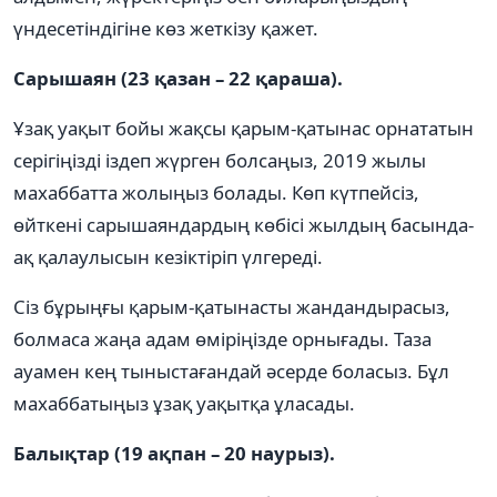
үндесетіндігіне көз жеткізу қажет.
Сарышаян (23 қазан – 22 қараша).
Ұзақ уақыт бойы жақсы қарым-қатынас орнататын
серігіңізді іздеп жүрген болсаңыз, 2019 жылы
махаббатта жолыңыз болады. Көп күтпейсіз,
өйткені сарышаяндардың көбісі жылдың басында-
ақ қалаулысын кезіктіріп үлгереді.
Сіз бұрыңғы қарым-қатынасты жандандырасыз,
болмаса жаңа адам өміріңізде орнығады. Таза
ауамен кең тыныстағандай әсерде боласыз. Бұл
махаббатыңыз ұзақ уақытқа ұласады.
Балықтар (19 ақпан – 20 наурыз).