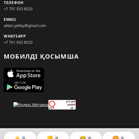
ТЕЛЕФОН
+7 701 933 8520
EMAIL
aktan.yeltay@gmail.com
WHATSAPP
+7 701 933 8520
МОБИЛДІ ҚОСЫМША
© 2026. KZNEWS.KZ ақпарат агенттігі
👍
👎
😂
😡
0
0
0
0