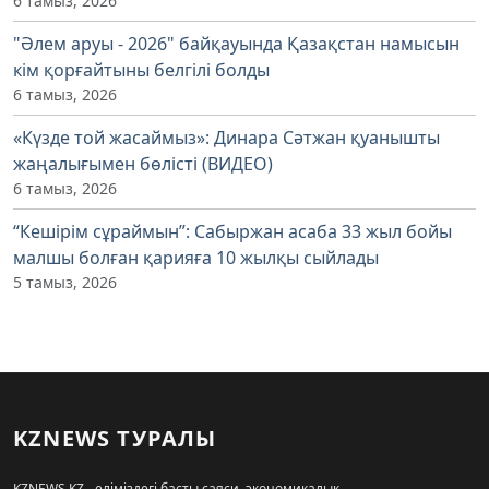
6 тамыз, 2026
"Әлем аруы - 2026" байқауында Қазақстан намысын
кім қорғайтыны белгілі болды
6 тамыз, 2026
«Күзде той жасаймыз»: Динара Сәтжан қуанышты
жаңалығымен бөлісті (ВИДЕО)
6 тамыз, 2026
“Кешірім сұраймын”: Сабыржан асаба 33 жыл бойы
малшы болған қарияға 10 жылқы сыйлады
5 тамыз, 2026
KZNEWS ТУРАЛЫ
KZNEWS.KZ - еліміздегі басты саяси, экономикалық,