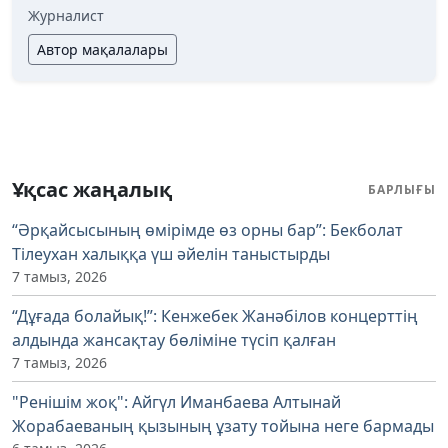
Журналист
Автор мақалалары
Ұқсас жаңалық
БАРЛЫҒЫ
“Әрқайсысының өмірімде өз орны бар”: Бекболат
Тілеухан халыққа үш әйелін таныстырды
7 тамыз, 2026
“Дұғада болайық!”: Кенжебек Жанәбілов концерттің
алдында жансақтау бөліміне түсіп қалған
7 тамыз, 2026
"Ренішім жоқ": Айгүл Иманбаева Алтынай
Жорабаеваның қызының ұзату тойына неге бармады