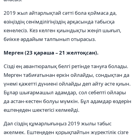
2019 жыл айтарлықтай сәтті бола қоймаса да,
өзіңіздің сенімділігіңіздің арқасында табысқа
кенелесіз. Кез келген қиындықты жеңіп шығып,
биікке әрдайым талпынып отырасыз.
Мерген (23 қараша – 21 желтоқсан).
Сізді ең авантюралық белгі ретінде тануға болады.
Мерген табиғатынан еркін ойлайды, сондықтан да
үнемі қажетті дүниені ойлайды деп айту әсте қиын.
Бұлар шығармашыл адамдар, сол себепті ойлары
да астан-кестен болуы мүмкін. Бұл адамдар өздерін
ештеңеден шектегісі келмейді.
Дәл сіздің құмарлығыңыз 2019 жылы табыс
әкелмек. Ештеңеден қорықпайтын жүректілік сізге