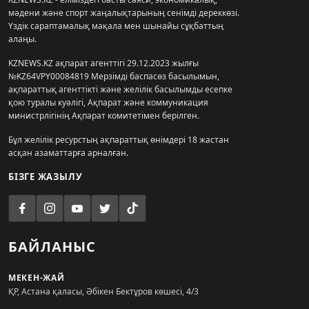
мәдени және спорт жаңалықтарының сенімді дереккөзі.
Үздік сараптамалық мақала мен шынайы сұқбаттың
алаңы.
KZNEWS.KZ ақпарат агенттігі 29.12.2023 жылғы
№KZ64VPY00084819 Мерзімді баспасөз басылымын,
ақпараттық агенттікті және желілік басылымды есепке
қою туралы куәлігі, Ақпарат және коммуникация
министрлігінің Ақпарат комитетімен берілген.
Бұл желілік ресурстың ақпараттық өнімдері 18 жастан
асқан азаматтарға арналған.
БІЗГЕ ЖАЗЫЛУ
БАЙЛАНЫС
МЕКЕН-ЖАЙ
ҚР, Астана қаласы, Әбікен Бектұров көшесі, 4/3