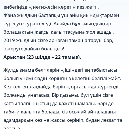
еңбегіңіздің нәтижесін көретін кез жетті.
Жаңа жылдың бастапқы үш айы қиындықтармен
күресуге тура келеді. Алайда бұл қиындықтар
болашақтың жақсы қалыптасуына жол ашады.
2019 жылдың сізге арнаған тамаша таруы бар,
өзгеруге дайын болыңыз!
Арыстан (23 шілде – 22 тамыз).
Жұлдызнама белгілерінің ішіндегі ең табыстысы
болып үнемі сіздің көрінгіңіз келетіні белгілі жайт.
Кез келген жағдайда бәрінің ортасында жүргенді,
болғанды ұнатасыз. Бір қызығы, бұл үшін сізге
қатты талпыныстың да қажеті шамалы. Бәрі де
табиғи қалыпта болады, сіз осылай айналадағы
адамдардың көзіне жақсы көрініп, бұдан ләззат та
аласыз.