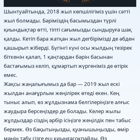
Шынтуайтында, 2018 жыл көпшілігіміз үшін сәтті
жыл болмады. Бәріміздің басымыздан түрлі
қиындықтар өтті, тіпті сағымызды сындыруға шақ
қалды. Кетіп бара жатқан жыл дегбірімізді де әбден
қашырып жіберді. Бүгінгі күні осы жылдың тезірек
біткенін қалап, 1 қаңтардан бәрін басынан
бастағымыз келіп, құмартып жүргеніміз де өтірік
емес.
Жақсы жаңалығымыз да бар — 2019 жыл ескі
жылдан анағұрлым жеңілірек өтеді екен. Кең
тыныс алып, өз жұлдызнама белгілеріңізге алғыс
жаудыра берсеңіздер де болады. Келер жылы
жұлдыздар сіздің әрбір ісіңізге жеңілдік пен табыс
бермек. Өз бақытыңызды, қуанышыңызды, өмір
мәнін табу сізге еш қиынғасоқпайды. Өз