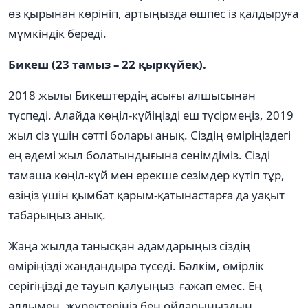
өз қырынан көрініп, артыңызда өшпес із қалдыруға
мүмкіндік береді.
Бикеш (23 тамыз – 22 қыркүйек).
2018 жылы Бикештердің асығы алшысынан
түспеді. Алайда көңіл-күйіңізді еш түсірмеңіз, 2019
жыл сіз үшін сәтті болары анық. Сіздің өміріңіздегі
ең әдемі жыл болатындығына сенімдіміз. Сізді
тамаша көңіл-күй мен ерекше сезімдер күтіп тұр,
өзіңіз үшін қымбат қарым-қатынастарға да уақыт
табарыңыз анық.
Жаңа жылда танысқан адамдарыңыз сіздің
өміріңізді жандандыра түседі. Бәлкім, өмірлік
серігіңізді де тауып қалуыңыз ғажап емес. Ең
алдымен, жүректеріңіз бен ойларыңыздың