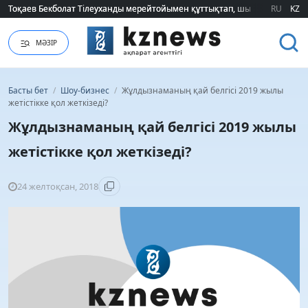
Тоқаев Бекболат Тілеуханды мерейтойымен құттықтап, шығармашылық т
Тоқаев Бекболат Тілеуханды мерейтойымен құттықтап, шығармашылық т
RU
KZ
МӘЗІР
Басты бет
/
Шоу-бизнес
/
Жұлдызнаманың қай белгісі 2019 жылы
жетістікке қол жеткізеді?
Жұлдызнаманың қай белгісі 2019 жылы
жетістікке қол жеткізеді?
24 желтоқсан, 2018