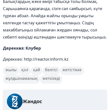
Балықтардың жеке өмірі табысқа толы болмақ.
Сарышаянға қарағанда, сізге сәл саябырсып, күте
тұрған абзал. Алайда жайлы орынды уақыты
келгенде тастау қажеттігін ұмытпаңыз. Сіздің
махаббатыңыз ойламаған жерден оянады, сол
себепті өзіңізді ештеңеден шектемеуге тырысыңыз.
Дереккөз: Клубер
Дереккөз: http://reactor.inform.kz
жылы
қол
қай
белгісі
жетістікке
жұлдызнаманың
жеткізеді
Жандос