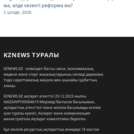
ма, әлде кезекті реформа ма?
2 шілде, 2026
KZNEWS ТУРАЛЫ
KZNEWS.KZ - еліміздегі басты саяси, экономикалық,
мәдени және спорт жаңалықтарының сенімді дереккөзі.
Үздік сараптамалық мақала мен шынайы сұқбаттың
алаңы.
KZNEWS.KZ ақпарат агенттігі 29.12.2023 жылғы
№KZ64VPY00084819 Мерзімді баспасөз басылымын,
ақпараттық агенттікті және желілік басылымды есепке
қою туралы куәлігі, Ақпарат және коммуникация
министрлігінің Ақпарат комитетімен берілген.
Бұл желілік ресурстың ақпараттық өнімдері 18 жастан