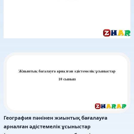
География пәнінен жиынтық бағалауға
арналған әдістемелік ұсыныстар