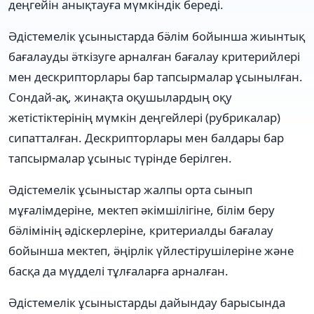
деңгейін анықтауға мүмкіндік береді.
Әдістемелік ұсыныстарда бӛлім бойынша жиынтық
бағалауды ӛткізуге арналған бағалау критерийлері
мен дескрипторлары бар тапсырмалар ұсынылған.
Сондай-ақ, жинақта оқушылардың оқу
жетістіктерінің мүмкін деңгейлері (рубрикалар)
сипатталған. Дескрипторлары мен балдары бар
тапсырмалар ұсыныс түрінде берілген.
Әдістемелік ұсыныстар жалпы орта сынып
мұғалімдеріне, мектеп әкімшілігіне, білім беру
бӛлімінің әдіскерлеріне, критериалды бағалау
бойынша мектеп, ӛңірлік үйлестірушілеріне және
басқа да мүдделі тұлғаларға арналған.
Әдістемелік ұсыныстарды дайындау барысында