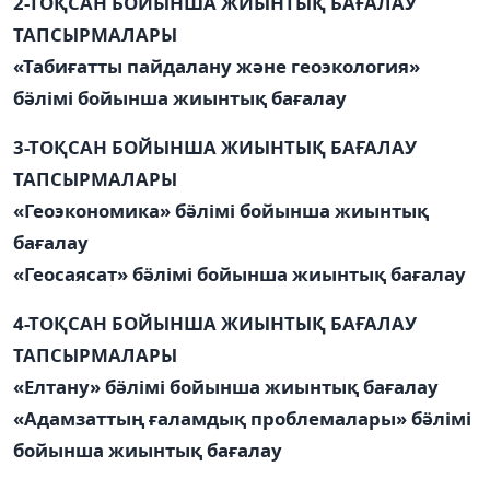
2-ТОҚСАН БОЙЫНША ЖИЫНТЫҚ БАҒАЛАУ
ТАПСЫРМАЛАРЫ
«Табиғатты пайдалану және геоэкология»
бӛлімі бойынша жиынтық бағалау
3-ТОҚСАН БОЙЫНША ЖИЫНТЫҚ БАҒАЛАУ
ТАПСЫРМАЛАРЫ
«Геоэкономика» бӛлімі бойынша жиынтық
бағалау
«Геосаясат» бӛлімі бойынша жиынтық бағалау
4-ТОҚСАН БОЙЫНША ЖИЫНТЫҚ БАҒАЛАУ
ТАПСЫРМАЛАРЫ
«Елтану» бӛлімі бойынша жиынтық бағалау
«Адамзаттың ғаламдық проблемалары» бӛлімі
бойынша жиынтық бағалау