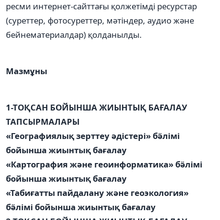
ресми интернет-сайттағы қолжетімді ресурстар
(суреттер, фотосуреттер, мәтіндер, аудио және
бейнематериалдар) қолданылды.
Мазмұны
1-ТОҚСАН БОЙЫНША ЖИЫНТЫҚ БАҒАЛАУ
ТАПСЫРМАЛАРЫ
«Географиялық зерттеу әдістері» бӛлімі
бойынша жиынтық бағалау
«Картография және геоинформатика» бӛлімі
бойынша жиынтық бағалау
«Табиғатты пайдалану және геоэкология»
бӛлімі бойынша жиынтық бағалау