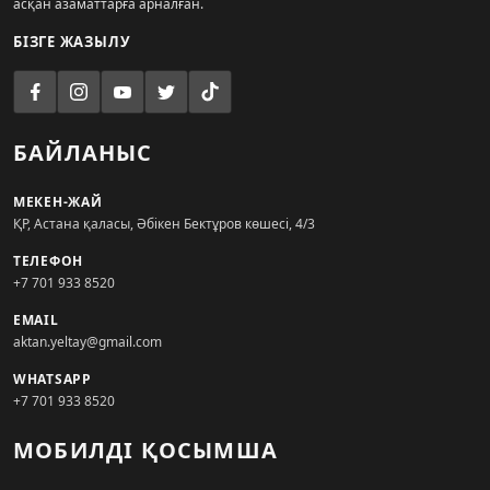
асқан азаматтарға арналған.
БІЗГЕ ЖАЗЫЛУ
БАЙЛАНЫС
МЕКЕН-ЖАЙ
ҚР, Астана қаласы, Әбікен Бектұров көшесі, 4/3
ТЕЛЕФОН
+7 701 933 8520
EMAIL
aktan.yeltay@gmail.com
WHATSAPP
+7 701 933 8520
МОБИЛДІ ҚОСЫМША