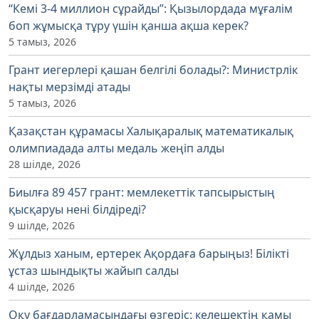
“Кемі 3-4 миллион сұрайды”: Қызылордада мұғалім
боп жұмысқа тұру үшін қанша ақша керек?
5 тамыз, 2026
Грант иегерлері қашан белгілі болады?: Министрлік
нақты мерзімді атады
5 тамыз, 2026
Қазақстан құрамасы Халықаралық математикалық
олимпиадада алты медаль жеңіп алды
28 шілде, 2026
Биылға 89 457 грант: мемлекеттік тапсырыстың
қысқаруы нені білдіреді?
9 шілде, 2026
Жұлдыз ханым, ертерек Ақордаға барыңыз! Білікті
ұстаз шындықты жайып салды
4 шілде, 2026
Оқу бағдарламасындағы өзгеріс: келешектің қамы