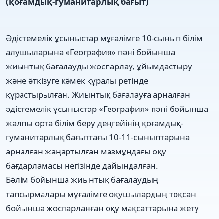
(қоғамдық-гуманитарлық бағыт)
Әдістемелік ұсыныстар мұғалімге 10-сынып білім
алушыларына «География» пәні бойынша
жиынтық бағалауды жоспарлау, ұйымдастыру
және ӛткізуге кӛмек құралы ретінде
құрастырылған. Жиынтық бағалауға арналған
әдістемелік ұсыныстар «География» пәні бойынша
жалпы орта білім беру деңгейінің қоғамдық-
гуманитарлық бағыттағы 10-11-сыныптарына
арналған жаңартылған мазмұндағы оқу
бағдарламасы негізінде дайындалған.
Бӛлім бойынша жиынтық бағалаудың
тапсырмалары мұғалімге оқушылардың тоқсан
бойынша жоспарланған оқу мақсаттарына жету