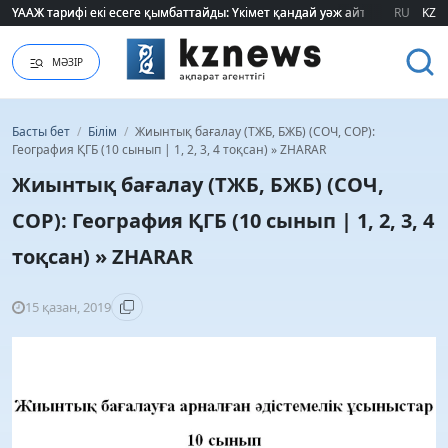
ҮААЖ тарифі екі есеге қымбаттайды: Үкімет қандай уәж айтады?
ҮААЖ тарифі екі есеге қымбаттайды: Үкімет қандай уәж айтады?
RU
KZ
МӘЗІР
Басты бет
/
Білім
/
Жиынтық бағалау (ТЖБ, БЖБ) (СОЧ, СОР):
География ҚГБ (10 сынып | 1, 2, 3, 4 тоқсан) » ZHARAR
Жиынтық бағалау (ТЖБ, БЖБ) (СОЧ,
СОР): География ҚГБ (10 сынып | 1, 2, 3, 4
тоқсан) » ZHARAR
15 қазан, 2019