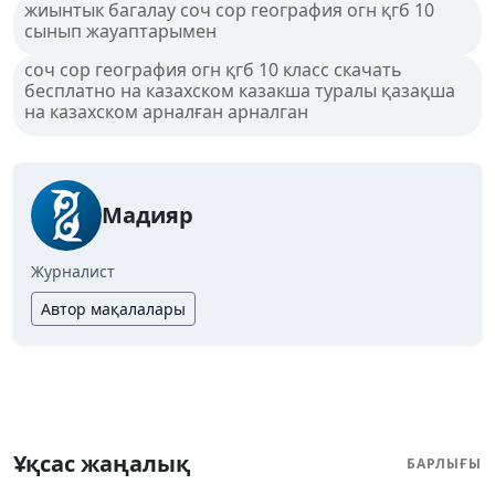
жиынтык багалау соч сор география огн қгб 10
сынып жауаптарымен
соч сор география огн қгб 10 класс скачать
бесплатно на казахском казакша туралы қазақша
на казахском арналған арналган
Мадияр
Журналист
Автор мақалалары
Ұқсас жаңалық
БАРЛЫҒЫ